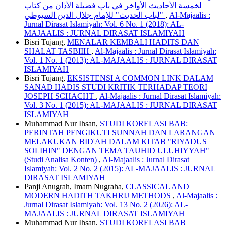
لخمسة الأحاديث الأواخر في باب فضيلة الأذان من كتاب
"لباب الحديث" للإمام جلال الدين السيوطي
,
Al-Majaalis :
Jurnal Dirasat Islamiyah: Vol. 6 No. 1 (2018): AL-
MAJAALIS : JURNAL DIRASAT ISLAMIYAH
Bisri Tujang,
MENALAR KEMBALI HADITS DAN
SHALAT TASBIIH
,
Al-Majaalis : Jurnal Dirasat Islamiyah:
Vol. 1 No. 1 (2013): AL-MAJAALIS : JURNAL DIRASAT
ISLAMIYAH
Bisri Tujang,
EKSISTENSI A COMMON LINK DALAM
SANAD HADIS STUDI KRITIK TERHADAP TEORI
JOSEPH SCHACHT
,
Al-Majaalis : Jurnal Dirasat Islamiyah:
Vol. 3 No. 1 (2015): AL-MAJAALIS : JURNAL DIRASAT
ISLAMIYAH
Muhammad Nur Ihsan,
STUDI KORELASI BAB:
PERINTAH PENGIKUTI SUNNAH DAN LARANGAN
MELAKUKAN BID'AH DALAM KITAB "RIYADUS
SOLIHIN" DENGAN TEMA TAUHID ULUHIYYAH"
(Studi Analisa Konten)
,
Al-Majaalis : Jurnal Dirasat
Islamiyah: Vol. 2 No. 2 (2015): AL-MAJAALIS : JURNAL
DIRASAT ISLAMIYAH
Panji Anugrah, Imam Nugraha,
CLASSICAL AND
MODERN HADITH TAKHRIJ METHODS
,
Al-Majaalis :
Jurnal Dirasat Islamiyah: Vol. 13 No. 2 (2026): AL-
MAJAALIS : JURNAL DIRASAT ISLAMIYAH
Muhammad Nur Ihsan,
STUDI KORELASI BAB