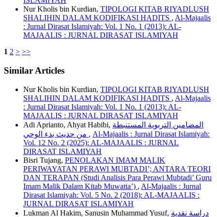
ISLAMIYAH
Nur Kholis bin Kurdian,
TIPOLOGI KITAB RIYADLUSH
SHALIHIN DALAM KODIFIKASI HADITS
,
Al-Majaalis
: Jurnal Dirasat Islamiyah: Vol. 1 No. 1 (2013): AL-
MAJAALIS : JURNAL DIRASAT ISLAMIYAH
1
2
>
>>
Similar Articles
Nur Kholis bin Kurdian,
TIPOLOGI KITAB RIYADLUSH
SHALIHIN DALAM KODIFIKASI HADITS
,
Al-Majaalis
: Jurnal Dirasat Islamiyah: Vol. 1 No. 1 (2013): AL-
MAJAALIS : JURNAL DIRASAT ISLAMIYAH
Adi Aprianto, Ahyat Habibi,
المضامين التربوية المستنبطة
من حديث بدء الوحي
,
Al-Majaalis : Jurnal Dirasat Islamiyah:
Vol. 12 No. 2 (2025): AL-MAJAALIS : JURNAL
DIRASAT ISLAMIYAH
Bisri Tujang,
PENOLAKAN IMAM MALIK
PERIWAYATAN PERAWI MUBTADI’; ANTARA TEORI
DAN TERAPAN (Studi Analisis Para Perawi Mubtadi’ Guru
Imam Malik Dalam Kitab Muwatta’)
,
Al-Majaalis : Jurnal
Dirasat Islamiyah: Vol. 5 No. 2 (2018): AL-MAJAALIS :
JURNAL DIRASAT ISLAMIYAH
Lukman Al Hakim, Sanusin Muhammad Yusuf,
دراسة نقدية