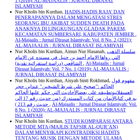
1 (2016): AL-MAJAALIS : JURNAL DIRASAT
ISLAMIYAH
Nur Kholis bin Kurdian,
HADIS-HADIS RAJA’ DAN
PENERAPANNYA DALAM MENGATASI STRES
SEORANG IBU AKIBAT SUDDEN DEATH PADA
ANAKNYA DI LINGKUNGAN GLADAK PAKEM,
KECAMATAN SUMBERSARI, KABUPATEN JEMBER
,
Al-Majaalis : Jurnal Dirasat Islamiyah: Vol. 8 No. 2 (2021):
AL-MAJAALIS : JURNAL DIRASAT ISLAMIYAH
Nur Kholis bin Kurdian, Ainun Nur Hasanah,
سلسلة الذهب
التي رواها الإمام أحمد بن حنبل في مسنده عن الإمام
الشافعي (دراسة استقرائية نقدية)
,
Al-Majaalis : Jurnal
Dirasat Islamiyah: Vol. 7 No. 1 (2019): AL-MAJAALIS :
JURNAL DIRASAT ISLAMIYAH
Nur Kholis bin Kurdian, Aisyah binti Rokhmad,
مفهوم قول
الحاكم :"صحيح على شرط الشيخين" عندابن حجر
العسقلانيوتطبيقه على بعضالأحاديث التي حكم عليها الحاكم
به في كتابالإيمان من كتاب المستدرك (من حديث رقم 17 إلى
حديث رقم 213 )
,
Al-Majaalis : Jurnal Dirasat Islamiyah: Vol.
8 No. 1 (2020): AL-MAJAALIS : JURNAL DIRASAT
ISLAMIYAH
Nur Kholis bin Kurdian,
STUDI KOMPARASI ANTARA
METODE MTA (MAJLIS TAFSIR AL-QUR’AN)
DALAM MENYIKAPI KONTRADIKSI HADITS
TENTANG MUSIK DENGAN METODE ULAMA