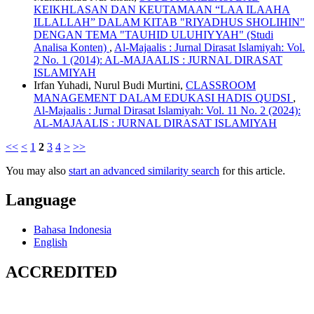
KEIKHLASAN DAN KEUTAMAAN “LAA ILAAHA
ILLALLAH” DALAM KITAB "RIYADHUS SHOLIHIN"
DENGAN TEMA "TAUHID ULUHIYYAH" (Studi
Analisa Konten)
,
Al-Majaalis : Jurnal Dirasat Islamiyah: Vol.
2 No. 1 (2014): AL-MAJAALIS : JURNAL DIRASAT
ISLAMIYAH
Irfan Yuhadi, Nurul Budi Murtini,
CLASSROOM
MANAGEMENT DALAM EDUKASI HADIS QUDSI
,
Al-Majaalis : Jurnal Dirasat Islamiyah: Vol. 11 No. 2 (2024):
AL-MAJAALIS : JURNAL DIRASAT ISLAMIYAH
<<
<
1
2
3
4
>
>>
You may also
start an advanced similarity search
for this article.
Language
Bahasa Indonesia
English
ACCREDITED