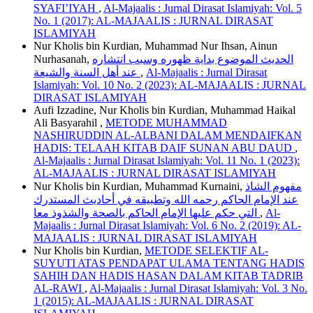
SYAFI’IYAH
,
Al-Majaalis : Jurnal Dirasat Islamiyah: Vol. 5
No. 1 (2017): AL-MAJAALIS : JURNAL DIRASAT
ISLAMIYAH
Nur Kholis bin Kurdian, Muhammad Nur Ihsan, Ainun
Nurhasanah,
الحديث الموضوع بداية ظهوره وسبب انتشاره
عند أهل السنة والشيعة
,
Al-Majaalis : Jurnal Dirasat
Islamiyah: Vol. 10 No. 2 (2023): AL-MAJAALIS : JURNAL
DIRASAT ISLAMIYAH
Aufi Izzadine, Nur Kholis bin Kurdian, Muhammad Haikal
Ali Basyarahil ,
METODE MUHAMMAD
NASHIRUDDIN AL-ALBANI DALAM MENDAIFKAN
HADIS: TELAAH KITAB DAIF SUNAN ABU DAUD
,
Al-Majaalis : Jurnal Dirasat Islamiyah: Vol. 11 No. 1 (2023):
AL-MAJAALIS : JURNAL DIRASAT ISLAMIYAH
Nur Kholis bin Kurdian, Muhammad Kurnaini,
مفهوم الشاذ
عند الإمام الحاكم رحمه الله وتطبيقه في أحاديث المستدرك
التي حكم عليها الإمام الحاكم بالصحة والشذوذ معا
,
Al-
Majaalis : Jurnal Dirasat Islamiyah: Vol. 6 No. 2 (2019): AL-
MAJAALIS : JURNAL DIRASAT ISLAMIYAH
Nur Kholis bin Kurdian,
METODE SELEKTIF AL-
SUYUTI ATAS PENDAPAT ULAMA TENTANG HADIS
SAHIH DAN HADIS HASAN DALAM KITAB TADRIB
AL-RAWI
,
Al-Majaalis : Jurnal Dirasat Islamiyah: Vol. 3 No.
1 (2015): AL-MAJAALIS : JURNAL DIRASAT