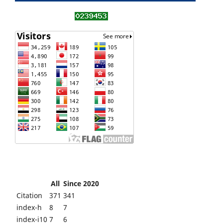
All
Since 2020
Citation
371
341
index-h
8
7
index-i10
7
6