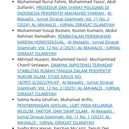
Muhammad Nurul Fahmi, Muhammad Yassir, Abdi
Zulfantri,
PROSEDUR DAN SYARAT POLIGAMI DI
INDONESIA PERSPEKTIF MAQASHID SYARIAH
,
Al-
Majaalis : Jurnal Dirasat Islamiyah: Vol. 11 No. 2
(2024): AL-MAJAALIS : JURNAL DIRASAT ISLAMIYAH
Muhammad Yusup Rustam, Ruston Kumaini, Abdul
Rahman Ramadhan,
PEMBATALAN PERNIKAHAN
KARENA HOMOSEKSUAL
,
Al-Majaalis : Jurnal Dirasat
Islamiyah: Vol. 12 No. 2 (2025): AL-MAJAALIS : JURNAL
DIRASAT ISLAMIYAH
Akhmad Husaini, Muhammad Yassir, Muchammad
Chanif Setiawan,
DAMPAK IMPOTENSI TERHADAP
STABILITAS RUMAH TANGGA DALAM PERSPEKTIF
HUKUM ISLAM: STUDI KASUS NO.
18/PDT.G/2022/PA.KP
,
Al-Majaalis : Jurnal Dirasat
Islamiyah: Vol. 12 No. 2 (2025): AL-MAJAALIS : JURNAL
DIRASAT ISLAMIYAH
Salma Nuha Ghufron, Muhamad Arifin,
PENYIMPANGAN SEKSUAL: LGBT PADA KELUARGA
MUSLIM, FAKTOR, DAN SIKAP ISLAM
,
Al-Majaalis :
Jurnal Dirasat Islamiyah: Vol. 11 No. 1 (2023): AL-
MAJAALIS : JURNAL DIRASAT ISLAMIYAH
Syafiq Riza Hasan, Farchan Mu'aziz, Teguh Dwi