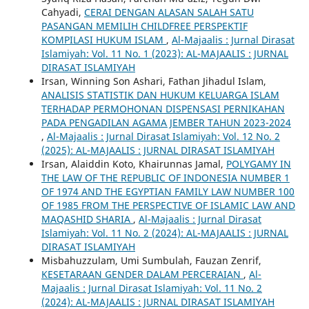
Cahyadi,
CERAI DENGAN ALASAN SALAH SATU
PASANGAN MEMILIH CHILDFREE PERSPEKTIF
KOMPILASI HUKUM ISLAM
,
Al-Majaalis : Jurnal Dirasat
Islamiyah: Vol. 11 No. 1 (2023): AL-MAJAALIS : JURNAL
DIRASAT ISLAMIYAH
Irsan, Winning Son Ashari, Fathan Jihadul Islam,
ANALISIS STATISTIK DAN HUKUM KELUARGA ISLAM
TERHADAP PERMOHONAN DISPENSASI PERNIKAHAN
PADA PENGADILAN AGAMA JEMBER TAHUN 2023-2024
,
Al-Majaalis : Jurnal Dirasat Islamiyah: Vol. 12 No. 2
(2025): AL-MAJAALIS : JURNAL DIRASAT ISLAMIYAH
Irsan, Alaiddin Koto, Khairunnas Jamal,
POLYGAMY IN
THE LAW OF THE REPUBLIC OF INDONESIA NUMBER 1
OF 1974 AND THE EGYPTIAN FAMILY LAW NUMBER 100
OF 1985 FROM THE PERSPECTIVE OF ISLAMIC LAW AND
MAQASHID SHARIA
,
Al-Majaalis : Jurnal Dirasat
Islamiyah: Vol. 11 No. 2 (2024): AL-MAJAALIS : JURNAL
DIRASAT ISLAMIYAH
Misbahuzzulam, Umi Sumbulah, Fauzan Zenrif,
KESETARAAN GENDER DALAM PERCERAIAN
,
Al-
Majaalis : Jurnal Dirasat Islamiyah: Vol. 11 No. 2
(2024): AL-MAJAALIS : JURNAL DIRASAT ISLAMIYAH