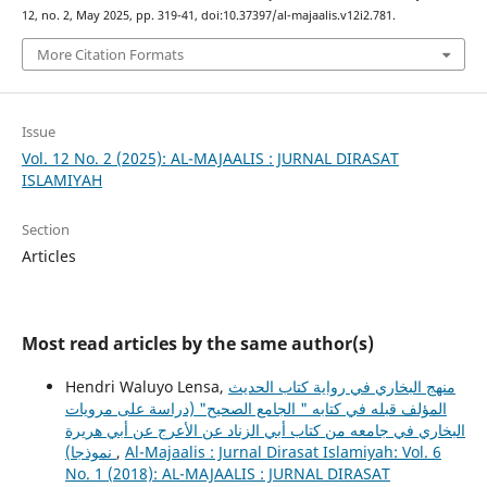
12, no. 2, May 2025, pp. 319-41, doi:10.37397/al-majaalis.v12i2.781.
More Citation Formats
Issue
Vol. 12 No. 2 (2025): AL-MAJAALIS : JURNAL DIRASAT
ISLAMIYAH
Section
Articles
Most read articles by the same author(s)
Hendri Waluyo Lensa,
منهج البخاري في رواية كتاب الحديث
المؤلف قبله في كتابه " الجامع الصحيح" (دراسة على مرويات
البخاري في جامعه من كتاب أبي الزناد عن الأعرج عن أبي هريرة
نموذجا)
,
Al-Majaalis : Jurnal Dirasat Islamiyah: Vol. 6
No. 1 (2018): AL-MAJAALIS : JURNAL DIRASAT