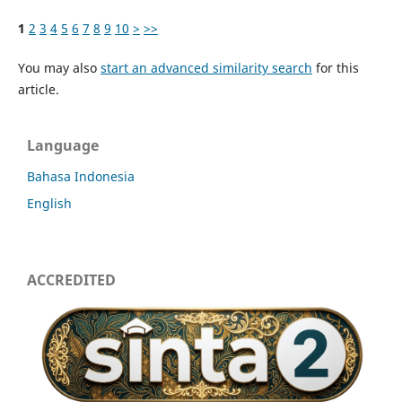
1
2
3
4
5
6
7
8
9
10
>
>>
You may also
start an advanced similarity search
for this
article.
Language
Bahasa Indonesia
English
ACCREDITED