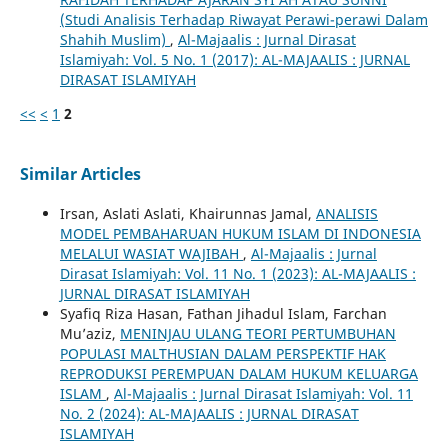
(Studi Analisis Terhadap Riwayat Perawi-perawi Dalam
Shahih Muslim)
,
Al-Majaalis : Jurnal Dirasat
Islamiyah: Vol. 5 No. 1 (2017): AL-MAJAALIS : JURNAL
DIRASAT ISLAMIYAH
<<
<
1
2
Similar Articles
Irsan, Aslati Aslati, Khairunnas Jamal,
ANALISIS
MODEL PEMBAHARUAN HUKUM ISLAM DI INDONESIA
MELALUI WASIAT WAJIBAH
,
Al-Majaalis : Jurnal
Dirasat Islamiyah: Vol. 11 No. 1 (2023): AL-MAJAALIS :
JURNAL DIRASAT ISLAMIYAH
Syafiq Riza Hasan, Fathan Jihadul Islam, Farchan
Mu’aziz,
MENINJAU ULANG TEORI PERTUMBUHAN
POPULASI MALTHUSIAN DALAM PERSPEKTIF HAK
REPRODUKSI PEREMPUAN DALAM HUKUM KELUARGA
ISLAM
,
Al-Majaalis : Jurnal Dirasat Islamiyah: Vol. 11
No. 2 (2024): AL-MAJAALIS : JURNAL DIRASAT
ISLAMIYAH