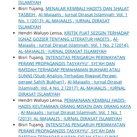
ISLAMIYAH
Bisri Tujang,
MENALAR KEMBALI HADITS DAN SHALAT
TASBIIH
,
Al-Majaalis : Jurnal Dirasat Islamiyah: Vol. 1
No. 1 (2013): AL-MAJAALIS : JURNAL DIRASAT
ISLAMIYAH
Hendri Waluyo Lensa,
KRITIK FUAT SEZGIN TERHADAP
IGNAZ GOZIER TENTANG LITERATUR HADITS
,
Al-
Majaalis : Jurnal Dirasat Islamiyah: Vol. 1 No. 2 (2014):
AL-MAJAALIS : JURNAL DIRASAT ISLAMIYAH
Bisri Tujang,
INTENSITAS PENGARUH PERIWAYATAN
PERAWI PROPAGANDIS TASYAYYU’, SYI’AH DAN
RAFIDAH TERHADAP PEMAHAMAN BUKHARI ATAU
SUNNI (Studi Analisis Terhadap Riwayat Perawi-
perawi Sahih Bukhari)
,
Al-Majaalis : Jurnal Dirasat
Islamiyah: Vol. 4 No. 2 (2017): AL-MAJAALIS : JURNAL
DIRASAT ISLAMIYAH
Hendri Waluyo Lensa,
PEMAKNAAN KEMBALI HADIS-
HADIS KEUTAMAAN ORANG MISKIN DAN ORANG KAYA
,
Al-Majaalis : Jurnal Dirasat Islamiyah: Vol. 1 No. 1
(2013): AL-MAJAALIS : JURNAL DIRASAT ISLAMIYAH
Bisri Tujang,
INTENSITAS PENGARUH PERIWAYATAN
PERAWI PROPAGANDIS TASYAYYU’, SYI’AH DAN
RAFIDAH TERHADAP AJARAN SYI’AH ATAU SUNNI