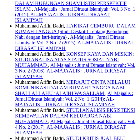
DALAM HUBUNGAN SUAMI ISTRI PERSPEKTIF
ISLAM
,
Al-Majaalis : Jurnal Dirasat Islamiyah: Vol. 3 No. 1
(2015): AL-MAJAALIS : JURNAL DIRASAT
ISLAMIYAH
Muhammad Arifin Badri,
HAKIKAT CEMBURU DALAM
RUMAH TANGGA (Studi Deskritif Tentang Kehidupan
Nabi dengan Istri-istrinya)
,
Al-Majaalis : Jurnal Dirasat
Islamiyah: Vol. 2 No. 2 (2015): AL-MAJAALIS : JURNAL
DIRASAT ISLAMIYAH
Muhammad Arifin Badri,
KONSEP KAYA DAN MISKIN;
STUDI ANALISA ATAS STATUS SOSIAL NABI
MUHAMMAD
,
Al-Majaalis : Jurnal Dirasat Islamiyah: Vol.
3 No. 2 (2016): AL-MAJAALIS : JURNAL DIRASAT
ISLAMIYAH
Muhammad Arifin Badri,
MERAJUT CINTA MELALUI
KOMUNIKASI DALAM RUMAH TANGGA NABI
SHALLALLAHU ‘ALAIHI WA SALLAM
,
Al-Majaalis :
Jurnal Dirasat Islamiyah: Vol. 2 No. 1 (2014): AL-
MAJAALIS : JURNAL DIRASAT ISLAMIYAH
Muhammad Arifin Badri,
STUDI ANALISIS EKSISTENSI
KEMEWAHAN DALAM KELUARGA NABI
MUHAMMAD
,
Al-Majaalis : Jurnal Dirasat Islamiyah: Vol.
4 No. 2 (2017): AL-MAJAALIS : JURNAL DIRASAT
ISLAMIYAH
Muhammad Arifin Badri,
STUDI KRITIS JUAL BELI