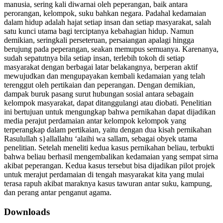
manusia, sering kali diwarnai oleh peperangan, baik antara
perorangan, kelompok, suku bahkan negara. Padahal kedamaian
dalam hidup adalah hajat setiap insan dan setiap masyarakat, salah
satu kunci utama bagi terciptanya kebahagian hidup. Namun
demikian, seringkali perseteruan, persaiangan apalagi hingga
berujung pada peperangan, seakan memupus semuanya. Karenanya,
sudah sepatutnya bila setiap insan, terlebih tokoh di setiap
masyarakat dengan berbagai latar belakangnya, berperan aktif
mewujudkan dan mengupayakan kembali kedamaian yang telah
terenggut oleh pertikaian dan peperangan. Dengan demikian,
dampak buruk pasang surut hubungan sosial antara sebagain
kelompok masyarakat, dapat ditanggulangi atau diobati. Penelitian
ini bertujuan untuk mengungkap bahwa pernikahan dapat dijadikan
media perajut perdamaian antar kelompok kelompok yang
terperangkap dalam pertikaian, yaitu dengan dua kisah pernikahan
Rasulullah s}allallahu ‘alaihi wa sallam, sebagai obyek utama
penelitian. Setelah meneliti kedua kasus pernikahan beliau, terbukti
bahwa beliau berhasil mengembalikan kedamaian yang sempat sirna
akibat peperangan. Kedua kasus tersebut bisa dijadikan pilot projek
untuk merajut perdamaian di tengah masyarakat kita yang mulai
terasa rapuh akibat maraknya kasus tawuran antar suku, kampung,
dan perang antar penganut agama.
Downloads