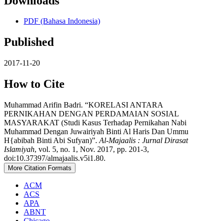
Downloads
PDF (Bahasa Indonesia)
Published
2017-11-20
How to Cite
Muhammad Arifin Badri. “KORELASI ANTARA
PERNIKAHAN DENGAN PERDAMAIAN SOSIAL
MASYARAKAT (Studi Kasus Terhadap Pernikahan Nabi
Muhammad Dengan Juwairiyah Binti Al Haris Dan Ummu
H{abibah Binti Abi Sufyan)”.
Al-Majaalis : Jurnal Dirasat
Islamiyah
, vol. 5, no. 1, Nov. 2017, pp. 201-3,
doi:10.37397/almajaalis.v5i1.80.
More Citation Formats
ACM
ACS
APA
ABNT
Chicago