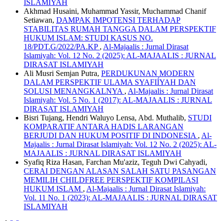
ISLAMIYAH
Akhmad Husaini, Muhammad Yassir, Muchammad Chanif
Setiawan,
DAMPAK IMPOTENSI TERHADAP
STABILITAS RUMAH TANGGA DALAM PERSPEKTIF
HUKUM ISLAM: STUDI KASUS NO.
18/PDT.G/2022/PA.KP
,
Al-Majaalis : Jurnal Dirasat
Islamiyah: Vol. 12 No. 2 (2025): AL-MAJAALIS : JURNAL
DIRASAT ISLAMIYAH
Ali Musri Semjan Putra,
PERDUKUNAN MODERN
DALAM PERSPEKTIF ULAMA SYAFIÍYAH DAN
SOLUSI MENANGKALNYA
,
Al-Majaalis : Jurnal Dirasat
Islamiyah: Vol. 5 No. 1 (2017): AL-MAJAALIS : JURNAL
DIRASAT ISLAMIYAH
Bisri Tujang, Hendri Waluyo Lensa, Abd. Muthalib,
STUDI
KOMPARATIF ANTARA HADIS LARANGAN
BERJUDI DAN HUKUM POSITIF DI INDONESIA
,
Al-
Majaalis : Jurnal Dirasat Islamiyah: Vol. 12 No. 2 (2025): AL-
MAJAALIS : JURNAL DIRASAT ISLAMIYAH
Syafiq Riza Hasan, Farchan Mu'aziz, Teguh Dwi Cahyadi,
CERAI DENGAN ALASAN SALAH SATU PASANGAN
MEMILIH CHILDFREE PERSPEKTIF KOMPILASI
HUKUM ISLAM
,
Al-Majaalis : Jurnal Dirasat Islamiyah:
Vol. 11 No. 1 (2023): AL-MAJAALIS : JURNAL DIRASAT
ISLAMIYAH