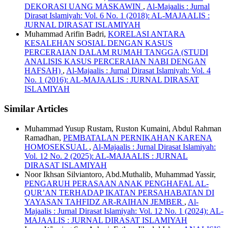
DEKORASI UANG MASKAWIN
,
Al-Majaalis : Jurnal
Dirasat Islamiyah: Vol. 6 No. 1 (2018): AL-MAJAALIS :
JURNAL DIRASAT ISLAMIYAH
Muhammad Arifin Badri,
KORELASI ANTARA
KESALEHAN SOSIAL DENGAN KASUS
PERCERAIAN DALAM RUMAH TANGGA (STUDI
ANALISIS KASUS PERCERAIAN NABI DENGAN
HAFSAH)
,
Al-Majaalis : Jurnal Dirasat Islamiyah: Vol. 4
No. 1 (2016): AL-MAJAALIS : JURNAL DIRASAT
ISLAMIYAH
Similar Articles
Muhammad Yusup Rustam, Ruston Kumaini, Abdul Rahman
Ramadhan,
PEMBATALAN PERNIKAHAN KARENA
HOMOSEKSUAL
,
Al-Majaalis : Jurnal Dirasat Islamiyah:
Vol. 12 No. 2 (2025): AL-MAJAALIS : JURNAL
DIRASAT ISLAMIYAH
Noor Ikhsan Silviantoro, Abd.Muthalib, Muhammad Yassir,
PENGARUH PERASAAN ANAK PENGHAFAL AL-
QUR’AN TERHADAP IKATAN PERSAHABATAN DI
YAYASAN TAHFIDZ AR-RAIHAN JEMBER
,
Al-
Majaalis : Jurnal Dirasat Islamiyah: Vol. 12 No. 1 (2024): AL-
MAJAALIS : JURNAL DIRASAT ISLAMIYAH