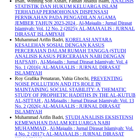
Irsan, Winning Son Ashari, Fathan Jihadul Islam,
ANALISIS
STATISTIK DAN HUKUM KELUARGA ISLAM
TERHADAP PERMOHONAN DISPENSASI
PERNIKAHAN PADA PENGADILAN AGAMA
JEMBER TAHUN 2023-2024
,
Al-Majaalis : Jurnal Dirasat
Islamiyah: Vol. 12 No. 2 (2025): AL-MAJAALIS : JURNAL
DIRASAT ISLAMIYAH
Muhammad Arifin Badri,
KORELASI ANTARA
KESALEHAN SOSIAL DENGAN KASUS
PERCERAIAN DALAM RUMAH TANGGA (STUDI
ANALISIS KASUS PERCERAIAN NABI DENGAN
HAFSAH)
,
Al-Majaalis : Jurnal Dirasat Islamiyah: Vol. 4
No. 1 (2016): AL-MAJAALIS : JURNAL DIRASAT
ISLAMIYAH
Roy Grafika Penataran, Yahia Ghochi,
PREVENTING
NOISE POLLUTION AND ITS ROLE IN
MAINTAINING SOCIAL STABILITY: A THEMATIC
STUDY OF PROPHETIC HADITHS IN THE AL-KUTUB
AL-SITTAH
,
Al-Majaalis : Jurnal Dirasat Islamiyah: Vol. 13
No. 2 (2026): AL-MAJAALIS : JURNAL DIRASAT
ISLAMIYAH
Muhammad Arifin Badri,
STUDI ANALISIS EKSISTENSI
KEMEWAHAN DALAM KELUARGA NABI
MUHAMMAD
,
Al-Majaalis : Jurnal Dirasat Islamiyah: Vol.
4 No. 2 (2017): AL-MAJAALIS : JURNAL DIRASAT