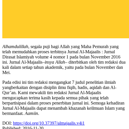
Alhamdulillah
, segala puji bagi Allah yang Maha Pemurah yang
telah memudahkan proses terbitnya Jurnal Al-Majaalis : Jurnal
Dirasat Islamiyah volume 4 nomor 1 pada bulan November 2016
ini. Jurnal Al-Majaalis
–insya Allah–
diterbitkan oleh tim redaksi dua
kali dalam setiap tahun akademik, yaitu pada bulan November dan
Mei.
Pada edisi ini tim redaksi mengangkat 7 judul penelitian ilmiah
yangberkaitan dengan disiplin ilmu fiqih, hadis, aqidah dan Al-
Qur’an. Kami mewakili tim redaksi Jurnal Al-Majaalis
mengucapkan terima kasih kepada semua pihak yang telah
berpartisipasi dalam proses penerbitan jurnal ini. Semoga kehadiran
Jurnal Al-Majaalis dapat menambah khazanah keilmuan Islam yang
bermanfaat.
Aamiin
.
DOI:
https://doi.org/10.37397/almajaalis.v4i1
Published:
2016-11-20