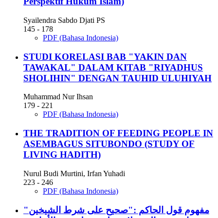
Perspektif Hukum Islam)
Syailendra Sabdo Djati PS
145 - 178
PDF (Bahasa Indonesia)
STUDI KORELASI BAB "YAKIN DAN
TAWAKAL" DALAM KITAB "RIYADHUS
SHOLIHIN" DENGAN TAUHID ULUHIYAH
Muhammad Nur Ihsan
179 - 221
PDF (Bahasa Indonesia)
THE TRADITION OF FEEDING PEOPLE IN
ASEMBAGUS SITUBONDO (STUDY OF
LIVING HADITH)
Nurul Budi Murtini, Irfan Yuhadi
223 - 246
PDF (Bahasa Indonesia)
مفهوم قول الحاكم :"صحيح على شرط الشيخين"