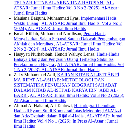
TELAAH KITAB AL-ARBA‘UNA HADISAN
,
AL-
ATSAR: Jurnal Ilmu Hadits: Vol 3 No 2 (2025): Al-Atsar :
Jurnal Ilmu Hadits
Maulana Baiquni, Muhammad Ilyas,
Implementasi Hadis
Waktu Luang
,
AL-ATSAR: Jurnal Ilmu Hadits: Vol 2 No 2
(2024): AL-ATSAR: Jurnal Ilmu Hadits
Ismah Rifdah, Muhammad Nur Ihsan,
Peran Hadis
Menyebarkan Salam Sebagai Sarana Dakwah Pengembangan
Akhlak dan Moralitas
,
AL-ATSAR: Jurnal Ilmu Hadits: Vol
2 No 2 (2024): AL-ATSAR: Jurnal Ilmu Hadits
Hasyyati Nurhabibah, Hendri Waluyo Lensa,
Hadis-Hadis
Bahaya Utang dan Pengaruh Utang Terhadap Stabilitas
Perekonomian Negara
,
AL-ATSAR: Jurnal Ilmu Hadits: Vol
1 No 2 (2023): AL-ATSAR: Jurnal Ilmu Hadits
Zaky Muhammad Aqil,
KAJIAN KITAB AL-ISTIʿĀB FĪ
MAʿRIFAT AL-AṢḤĀB: METODOLOGI DAN
SISTEMATIKA PENULISAN BIOGRAFI SAHABAT
DALAM KITAB AL-ISTIʿĀB KARYA IBN ʿABD AL-
BARR
,
AL-ATSAR: Jurnal Ilmu Hadits: Vol 3 No 2 (2025):
Al-Atsar : Jurnal Ilmu Hadits
Ahmad Al Haitami, Ali Tantowi,
Historiografi Penulisan
Hadis di Syam: Studi Komparatif atas Metodologi Al-Mizzi
dan Adz-Dzahabi dalam Rijāl al-Hadis
,
AL-ATSAR: Jurnal
Ilmu Hadits: Vol 4 No 1 (2026): In Press Al-Atsar : Jurnal
Ilmu Hadits