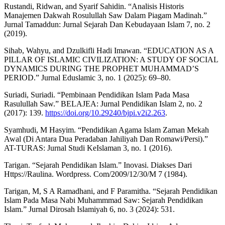
Rustandi, Ridwan, and Syarif Sahidin. “Analisis Historis
Manajemen Dakwah Rosulullah Saw Dalam Piagam Madinah.”
Jurnal Tamaddun: Jurnal Sejarah Dan Kebudayaan Islam 7, no. 2
(2019).
Sihab, Wahyu, and Dzulkifli Hadi Imawan. “EDUCATION AS A
PILLAR OF ISLAMIC CIVILIZATION: A STUDY OF SOCIAL
DYNAMICS DURING THE PROPHET MUHAMMAD’S
PERIOD.” Jurnal Eduslamic 3, no. 1 (2025): 69–80.
Suriadi, Suriadi. “Pembinaan Pendidikan Islam Pada Masa
Rasulullah Saw.” BELAJEA: Jurnal Pendidikan Islam 2, no. 2
(2017): 139.
https://doi.org/10.29240/bjpi.v2i2.263
.
Syamhudi, M Hasyim. “Pendidikan Agama Islam Zaman Mekah
Awal (Di Antara Dua Peradaban Jahiliyah Dan Romawi/Persi).”
AT-TURAS: Jurnal Studi KeIslaman 3, no. 1 (2016).
Tarigan. “Sejarah Pendidikan Islam.” Inovasi. Diakses Dari
Https://Raulina. Wordpress. Com/2009/12/30/M 7 (1984).
Tarigan, M, S A Ramadhani, and F Paramitha. “Sejarah Pendidikan
Islam Pada Masa Nabi Muhammmad Saw: Sejarah Pendidikan
Islam.” Jurnal Dirosah Islamiyah 6, no. 3 (2024): 531.