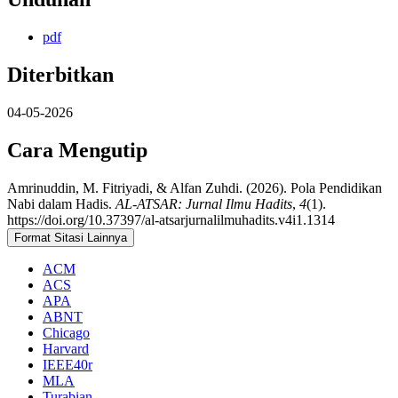
pdf
Diterbitkan
04-05-2026
Cara Mengutip
Amrinuddin, M. Fitriyadi, & Alfan Zuhdi. (2026). Pola Pendidikan
Nabi dalam Hadis.
AL-ATSAR: Jurnal Ilmu Hadits
,
4
(1).
https://doi.org/10.37397/al-atsarjurnalilmuhadits.v4i1.1314
Format Sitasi Lainnya
ACM
ACS
APA
ABNT
Chicago
Harvard
IEEE40r
MLA
Turabian