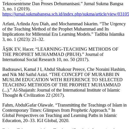
Teknosentrisme Dan Proses Dehumanisasi.” Jurnal Sukma Bangsa
3, no. 1 (2019).
https://jurnal.sukmabangsa.sch.id/index.php/sukma/article/view/0310
Arfani, Arlinda Ayu Diah, and Mochammad Iskarim. “The Urgency
of the Teaching Method of the Prophet Muhammad and Its
Implications for Millennial Era Learning Models.” Tadibia Islamika
3, no. 1 (2023): 21–32.
ÂŞIK EV, Hacer. “LEARNING-TEACHING METHODS OF
THE PROPHET MUHAMMAD (PBUH).” Journal of
International Social Research 10, no. 50 (2017).
Badrasawi, Kamal J I, Abdul Shakour Preece, Che Noraini Hashim,
and Nik Md Saiful Azizi. “THE CONCEPT OF MURABBI IN
MUSLIM EDUCATION WITH REFERENCE TO SELECTED
TEACHING METHODS OF THE PROPHET MUHAMMAD
(...).” Al-Shajarah: Journal of the International Institute of Islamic
Thought & Civilization 22 (2017).
Fahm, AbdulGafar Olawale. “Transmitting the Teachings of Islam in
Contemporary Times: Glimpses from Prophetic Approach.” In
Global Perspectives on Teaching and Learning Paths in Islamic
Education, 20–33. IGI Global, 2020.