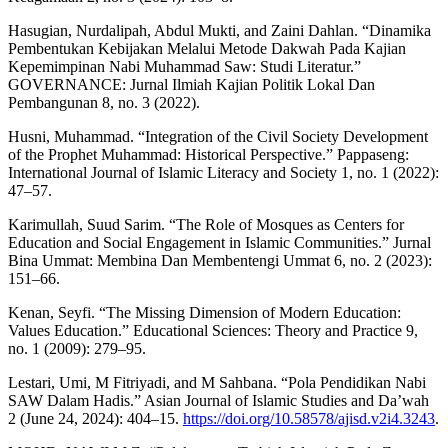
Hasugian, Nurdalipah, Abdul Mukti, and Zaini Dahlan. “Dinamika
Pembentukan Kebijakan Melalui Metode Dakwah Pada Kajian
Kepemimpinan Nabi Muhammad Saw: Studi Literatur.”
GOVERNANCE: Jurnal Ilmiah Kajian Politik Lokal Dan
Pembangunan 8, no. 3 (2022).
Husni, Muhammad. “Integration of the Civil Society Development
of the Prophet Muhammad: Historical Perspective.” Pappaseng:
International Journal of Islamic Literacy and Society 1, no. 1 (2022):
47–57.
Karimullah, Suud Sarim. “The Role of Mosques as Centers for
Education and Social Engagement in Islamic Communities.” Jurnal
Bina Ummat: Membina Dan Membentengi Ummat 6, no. 2 (2023):
151–66.
Kenan, Seyfi. “The Missing Dimension of Modern Education:
Values Education.” Educational Sciences: Theory and Practice 9,
no. 1 (2009): 279–95.
Lestari, Umi, M Fitriyadi, and M Sahbana. “Pola Pendidikan Nabi
SAW Dalam Hadis.” Asian Journal of Islamic Studies and Da’wah
2 (June 24, 2024): 404–15.
https://doi.org/10.58578/ajisd.v2i4.3243
.