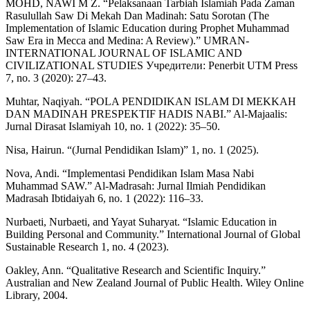
MOHD, NAWI M Z. “Pelaksanaan Tarbiah Islamiah Pada Zaman
Rasulullah Saw Di Mekah Dan Madinah: Satu Sorotan (The
Implementation of Islamic Education during Prophet Muhammad
Saw Era in Mecca and Medina: A Review).” UMRAN-
INTERNATIONAL JOURNAL OF ISLAMIC AND
CIVILIZATIONAL STUDIES Учредители: Penerbit UTM Press
7, no. 3 (2020): 27–43.
Muhtar, Naqiyah. “POLA PENDIDIKAN ISLAM DI MEKKAH
DAN MADINAH PRESPEKTIF HADIS NABI.” Al-Majaalis:
Jurnal Dirasat Islamiyah 10, no. 1 (2022): 35–50.
Nisa, Hairun. “(Jurnal Pendidikan Islam)” 1, no. 1 (2025).
Nova, Andi. “Implementasi Pendidikan Islam Masa Nabi
Muhammad SAW.” Al-Madrasah: Jurnal Ilmiah Pendidikan
Madrasah Ibtidaiyah 6, no. 1 (2022): 116–33.
Nurbaeti, Nurbaeti, and Yayat Suharyat. “Islamic Education in
Building Personal and Community.” International Journal of Global
Sustainable Research 1, no. 4 (2023).
Oakley, Ann. “Qualitative Research and Scientific Inquiry.”
Australian and New Zealand Journal of Public Health. Wiley Online
Library, 2004.