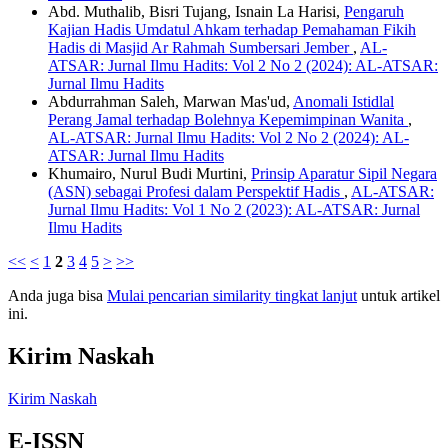
Abd. Muthalib, Bisri Tujang, Isnain La Harisi,
Pengaruh
Kajian Hadis Umdatul Ahkam terhadap Pemahaman Fikih
Hadis di Masjid Ar Rahmah Sumbersari Jember
,
AL-
ATSAR: Jurnal Ilmu Hadits: Vol 2 No 2 (2024): AL-ATSAR:
Jurnal Ilmu Hadits
Abdurrahman Saleh, Marwan Mas'ud,
Anomali Istidlal
Perang Jamal terhadap Bolehnya Kepemimpinan Wanita
,
AL-ATSAR: Jurnal Ilmu Hadits: Vol 2 No 2 (2024): AL-
ATSAR: Jurnal Ilmu Hadits
Khumairo, Nurul Budi Murtini,
Prinsip Aparatur Sipil Negara
(ASN) sebagai Profesi dalam Perspektif Hadis
,
AL-ATSAR:
Jurnal Ilmu Hadits: Vol 1 No 2 (2023): AL-ATSAR: Jurnal
Ilmu Hadits
<<
<
1
2
3
4
5
>
>>
Anda juga bisa
Mulai pencarian similarity tingkat lanjut
untuk artikel
ini.
Kirim Naskah
Kirim Naskah
E-ISSN