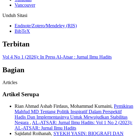
Vancouver
Unduh Sitasi
Endnote/Zotero/Mendeley (RIS)
BibTeX
Terbitan
Vol 4 No 1 (2026): In Press Al-Atsar : Jurnal Ilmu Hadits
Bagian
Articles
Artikel Serupa
Rian Ahmad Ashab Firdaus, Mohammad Kurnaini,
Pemikiran
Mahfud MD Tentang Politik Inspiratif Dalam Perspektif
Hadis Dan Implementasinya Untuk Mewujudkan Stabilitas
Negara
,
AL-ATSAR: Jurnal Ilmu Hadits: Vol 1 No 2 (2023):
AL-ATSAR: Jurnal Ilmu Hadits
Sajidatul Roihanah,
SYEKH YASIN: BIOGRAFI DAN