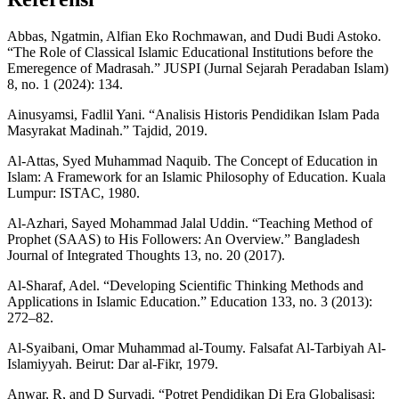
Abbas, Ngatmin, Alfian Eko Rochmawan, and Dudi Budi Astoko.
“The Role of Classical Islamic Educational Institutions before the
Emeregence of Madrasah.” JUSPI (Jurnal Sejarah Peradaban Islam)
8, no. 1 (2024): 134.
Ainusyamsi, Fadlil Yani. “Analisis Historis Pendidikan Islam Pada
Masyrakat Madinah.” Tajdid, 2019.
Al-Attas, Syed Muhammad Naquib. The Concept of Education in
Islam: A Framework for an Islamic Philosophy of Education. Kuala
Lumpur: ISTAC, 1980.
Al-Azhari, Sayed Mohammad Jalal Uddin. “Teaching Method of
Prophet (SAAS) to His Followers: An Overview.” Bangladesh
Journal of Integrated Thoughts 13, no. 20 (2017).
Al-Sharaf, Adel. “Developing Scientific Thinking Methods and
Applications in Islamic Education.” Education 133, no. 3 (2013):
272–82.
Al-Syaibani, Omar Muhammad al-Toumy. Falsafat Al-Tarbiyah Al-
Islamiyyah. Beirut: Dar al-Fikr, 1979.
Anwar, R, and D Suryadi. “Potret Pendidikan Di Era Globalisasi: