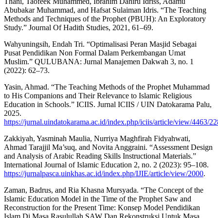
Thani, Taofeek Muhammed, Ibrahim Dahiru Idriss, Adamu
Abubakar Muhammad, and Hafsat Sulaiman Idris. “The Teaching
Methods and Techniques of the Prophet (PBUH): An Exploratory
Study.” Journal Of Hadith Studies, 2021, 61–69.
Wahyuningsih, Endah Tri. “Optimalisasi Peran Masjid Sebagai
Pusat Pendidikan Non Formal Dalam Perkembangan Umat
Muslim.” QULUBANA: Jurnal Manajemen Dakwah 3, no. 1
(2022): 62–73.
Yasin, Ahmad. “The Teaching Methods of the Prophet Muhammad
to His Companions and Their Relevance to Islamic Religious
Education in Schools.” ICIIS. Jurnal ICIIS / UIN Datokarama Palu,
2025.
https://jurnal.uindatokarama.ac.id/index.php/iciis/article/view/4463/2
Zakkiyah, Yasminah Maulia, Nurriya Maghfirah Fidyahwati,
Ahmad Tarajjil Ma’suq, and Novita Anggraini. “Assessment Design
and Analysis of Arabic Reading Skills Instructional Materials.”
International Journal of Islamic Education 2, no. 2 (2023): 95–108.
https://jurnalpasca.uinkhas.ac.id/index.php/IJIE/article/view/2000
.
Zaman, Badrus, and Ria Khasna Mursyada. “The Concept of the
Islamic Education Model in the Time of the Prophet Saw and
Reconstruction for the Present Time: Konsep Model Pendidikan
Islam Di Masa Rasulullah SAW Dan Rekonstruksi Untuk Masa