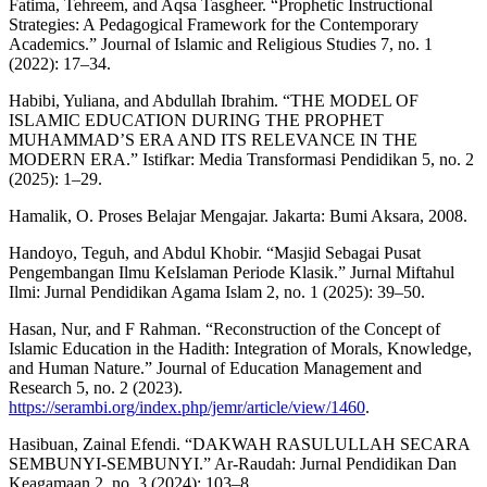
Fatima, Tehreem, and Aqsa Tasgheer. “Prophetic Instructional
Strategies: A Pedagogical Framework for the Contemporary
Academics.” Journal of Islamic and Religious Studies 7, no. 1
(2022): 17–34.
Habibi, Yuliana, and Abdullah Ibrahim. “THE MODEL OF
ISLAMIC EDUCATION DURING THE PROPHET
MUHAMMAD’S ERA AND ITS RELEVANCE IN THE
MODERN ERA.” Istifkar: Media Transformasi Pendidikan 5, no. 2
(2025): 1–29.
Hamalik, O. Proses Belajar Mengajar. Jakarta: Bumi Aksara, 2008.
Handoyo, Teguh, and Abdul Khobir. “Masjid Sebagai Pusat
Pengembangan Ilmu KeIslaman Periode Klasik.” Jurnal Miftahul
Ilmi: Jurnal Pendidikan Agama Islam 2, no. 1 (2025): 39–50.
Hasan, Nur, and F Rahman. “Reconstruction of the Concept of
Islamic Education in the Hadith: Integration of Morals, Knowledge,
and Human Nature.” Journal of Education Management and
Research 5, no. 2 (2023).
https://serambi.org/index.php/jemr/article/view/1460
.
Hasibuan, Zainal Efendi. “DAKWAH RASULULLAH SECARA
SEMBUNYI-SEMBUNYI.” Ar-Raudah: Jurnal Pendidikan Dan
Keagamaan 2, no. 3 (2024): 103–8.