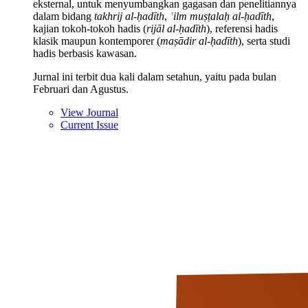
eksternal, untuk menyumbangkan gagasan dan penelitiannya
dalam bidang
takhrij al-ḥadīth
,
ʿilm muṣṭalaḥ al-ḥadīth
,
kajian tokoh-tokoh hadis (
rijāl al-ḥadīth
), referensi hadis
klasik maupun kontemporer (
maṣādir al-ḥadīth
), serta studi
hadis berbasis kawasan.
Jurnal ini terbit dua kali dalam setahun, yaitu pada bulan
Februari dan Agustus.
View Journal
Current Issue