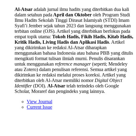
Al-Atsar
adalah jurnal ilmu hadits yang diterbitkan dua kali
dalam setahun pada
April dan Oktober
oleh Program Studi
Ilmu Hadits Sekolah Tinggi Dirasat Islamiyah (STDI) Imam
Syafi’i Jember sejak tahun 2023 dan langsung menggunakan
terbitan online (OJS). Artikel yang diterbitkan berfokus pada
empat topik utama:
Tokoh Hadis, Fikih Hadis, Kitab Hadis,
Kritik Hadis, Living Hadis dan Aplikasi Hadis
. Artikel
yang dikirimkan ke redaksi Al-Atsar diharapkan
menggunakan bahasa Indonesia atau bahasa PBB yang ditulis
mengikuti format tulisan ilmiah murni. Penulis disarankan
untuk menggunakan
reference manager
(seperti; Mendeley
atau Zotero) dalam penulisan referensi. Semua artikel yang
dikirimkan ke redaksi melalui proses koreksi. Artikel yang
diterbitkan oleh Al-Atsar memiliki nomor
Digital Object
Identifier
(DOI).
Al-Atsar
telah terindeks oleh Google
Scholar, Moraref dan pengindeks yang lainnya.
View Journal
Current Issue