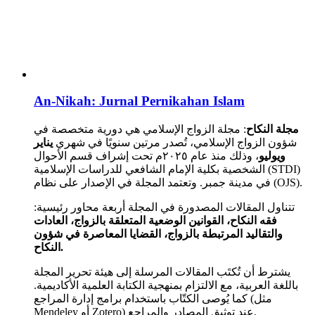
An-Nikah: Jurnal Pernikahan Islam
مجلة النكاح
: مجلة الزواج الإسلامي هي دورية متخصصة في
شؤون الزواج الإسلامي، تُصدر مرتين سنويًا في شهري
يناير
ويوليو
، وذلك منذ عام ٢٠٢٥م تحت إشراف قسم الأحوال
الشخصية بكلية الإمام الشافعي للدراسات الإسلامية (STDI)
في مدينة جمبر. وتعتمد المجلة في الإصدار على نظام (OJS).
تتناول المقالات المصدورة في المجلة أربعة محاور رئيسية:
فقه النكاح، القوانين الوضعية المتعلقة بالزواج، العادات
والتقاليد المرتبطة بالزواج، القضايا المعاصرة في شؤون
النكاح.
يشترط أن تُكتَب المقالات المرسلة إلى هيئة تحرير المجلة
باللغة العربية، مع الالتزام بمنهجية الكتابة العلمية الأكاديمية.
كما يُوصى الكتّاب باستخدام برامج إدارة المراجع (مثل
Mendeley أو Zotero) عند توثيق المصادر والمراجع.