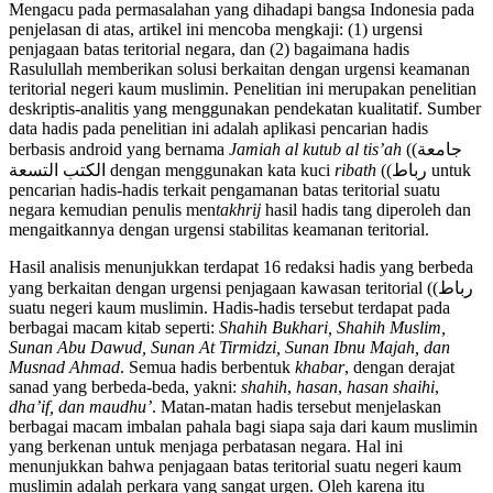
Mengacu pada permasalahan yang dihadapi bangsa Indonesia pada
penjelasan di atas, artikel ini mencoba mengkaji: (1) urgensi
penjagaan batas teritorial negara, dan (2) bagaimana hadis
Rasulullah memberikan solusi berkaitan dengan urgensi keamanan
teritorial negeri kaum muslimin. Penelitian ini merupakan penelitian
deskriptis-analitis yang menggunakan pendekatan kualitatif. Sumber
data hadis pada penelitian ini adalah aplikasi pencarian hadis
berbasis android yang bernama
Jamiah al kutub al tis’ah
((جامعة
الكتب التسعة dengan menggunakan kata kuci
ribath
((رباط untuk
pencarian hadis-hadis terkait pengamanan batas teritorial suatu
negara kemudian penulis men
takhrij
hasil hadis tang diperoleh dan
mengaitkannya dengan urgensi stabilitas keamanan teritorial.
Hasil analisis menunjukkan terdapat 16 redaksi hadis yang berbeda
yang berkaitan dengan urgensi penjagaan kawasan teritorial ((رباط
suatu negeri kaum muslimin. Hadis-hadis tersebut terdapat pada
berbagai macam kitab seperti:
S
hahih Bukhari
,
S
hahih Muslim,
Sunan Abu Dawud,
Sunan At Tirmidzi
, Sunan Ibnu Majah, dan
Musnad Ahmad
. Semua hadis berbentuk
khabar
, dengan derajat
sanad yang berbeda-beda, yakni:
shahih
,
hasan
,
hasan shaihi
,
dha’if
, dan maudhu’
. Matan-matan hadis tersebut menjelaskan
berbagai macam imbalan pahala bagi siapa saja dari kaum muslimin
yang berkenan untuk menjaga perbatasan negara. Hal ini
menunjukkan bahwa penjagaan batas teritorial suatu negeri kaum
muslimin adalah perkara yang sangat urgen. Oleh karena itu