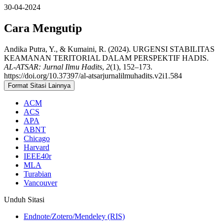
30-04-2024
Cara Mengutip
Andika Putra, Y., & Kumaini, R. (2024). URGENSI STABILITAS
KEAMANAN TERITORIAL DALAM PERSPEKTIF HADIS.
AL-ATSAR: Jurnal Ilmu Hadits
,
2
(1), 152–173.
https://doi.org/10.37397/al-atsarjurnalilmuhadits.v2i1.584
Format Sitasi Lainnya
ACM
ACS
APA
ABNT
Chicago
Harvard
IEEE40r
MLA
Turabian
Vancouver
Unduh Sitasi
Endnote/Zotero/Mendeley (RIS)