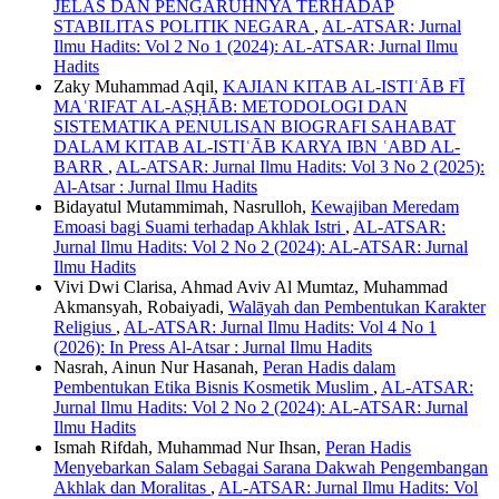
JELAS DAN PENGARUHNYA TERHADAP
STABILITAS POLITIK NEGARA
,
AL-ATSAR: Jurnal
Ilmu Hadits: Vol 2 No 1 (2024): AL-ATSAR: Jurnal Ilmu
Hadits
Zaky Muhammad Aqil,
KAJIAN KITAB AL-ISTIʿĀB FĪ
MAʿRIFAT AL-AṢḤĀB: METODOLOGI DAN
SISTEMATIKA PENULISAN BIOGRAFI SAHABAT
DALAM KITAB AL-ISTIʿĀB KARYA IBN ʿABD AL-
BARR
,
AL-ATSAR: Jurnal Ilmu Hadits: Vol 3 No 2 (2025):
Al-Atsar : Jurnal Ilmu Hadits
Bidayatul Mutammimah, Nasrulloh,
Kewajiban Meredam
Emoasi bagi Suami terhadap Akhlak Istri
,
AL-ATSAR:
Jurnal Ilmu Hadits: Vol 2 No 2 (2024): AL-ATSAR: Jurnal
Ilmu Hadits
Vivi Dwi Clarisa, Ahmad Aviv Al Mumtaz, Muhammad
Akmansyah, Robaiyadi,
Walāyah dan Pembentukan Karakter
Religius
,
AL-ATSAR: Jurnal Ilmu Hadits: Vol 4 No 1
(2026): In Press Al-Atsar : Jurnal Ilmu Hadits
Nasrah, Ainun Nur Hasanah,
Peran Hadis dalam
Pembentukan Etika Bisnis Kosmetik Muslim
,
AL-ATSAR:
Jurnal Ilmu Hadits: Vol 2 No 2 (2024): AL-ATSAR: Jurnal
Ilmu Hadits
Ismah Rifdah, Muhammad Nur Ihsan,
Peran Hadis
Menyebarkan Salam Sebagai Sarana Dakwah Pengembangan
Akhlak dan Moralitas
,
AL-ATSAR: Jurnal Ilmu Hadits: Vol