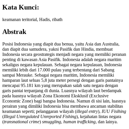
Kata Kunci:
keamanan teritorial, Hadis, ribath
Abstrak
Posisi Indonesia yang diapit dua benua, yaitu Asia dan Australia,
dan diapit dua samudera, yakni Pasifik dan Hindia, membuat
Indonesia secara geostrategis menjadi negara yang memiliki peranan
penting di kawasan Asia Pasifik. Indonesia adalah negara maritim
sekaligus negara kepulauan. Sebagai negara kepulauan, Indonesia
memiliki lebih dari 17.000 pulau yang terbentang dari Sabang
sampai Merauke. Sebagai negara maritim, Indonesia memiliki
hamparan laut seluas 5,8 juta meter persegi dengan garis pantainya
mencapai 95.181 km yang merupakan salah satu negara dengan
garis pantai terpanjang di dunia. Luasnya wilayah laut berdampak
pada luasnya wilayah Zona Ekonomi Eksklusif (Exclusive
Economic Zone) bagi bangsa Indonesia. Namun di sisi lain, luasnya
perairan yang dimiliki Indonesia bisa membawa ancaman stabilitas
keamanan seperti; pelanggaran wilayah (
illegal entry
),
IUU Fisihing
(
Illegal Unregulated Unreported Fishing
), kejahatan lintas negara
(
transnational crime
)
smuggling
,
human trafficking
, dan lainya.