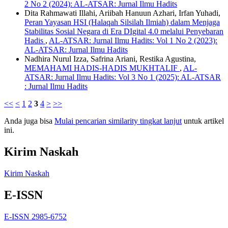
2 No 2 (2024): AL-ATSAR: Jurnal Ilmu Hadits
Dita Rahmawati Illahi, Ariibah Hanuun Azhari, Irfan Yuhadi,
Peran Yayasan HSI (Halaqah Silsilah Ilmiah) dalam Menjaga
Stabilitas Sosial Negara di Era DIgital 4.0 melalui Penyebaran
Hadis
,
AL-ATSAR: Jurnal Ilmu Hadits: Vol 1 No 2 (2023):
AL-ATSAR: Jurnal Ilmu Hadits
Nadhira Nurul Izza, Safrina Ariani, Restika Agustina,
MEMAHAMI HADIS-HADIS MUKHTALIF
,
AL-
ATSAR: Jurnal Ilmu Hadits: Vol 3 No 1 (2025): AL-ATSAR
: Jurnal Ilmu Hadits
<<
<
1
2
3
4
>
>>
Anda juga bisa
Mulai pencarian similarity tingkat lanjut
untuk artikel
ini.
Kirim Naskah
Kirim Naskah
E-ISSN
E-ISSN 2985-6752