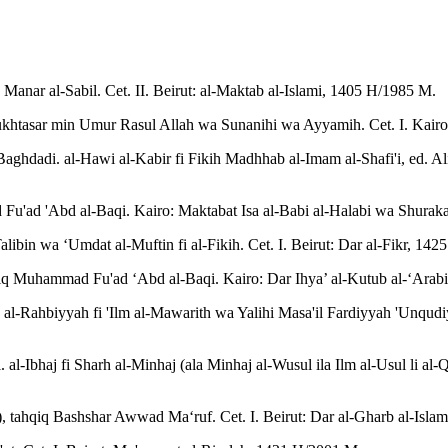
Manar al-Sabil. Cet. II. Beirut: al-Maktab al-Islami, 1405 H/1985 M.
ukhtasar min Umur Rasul Allah wa Sunanihi wa Ayyamih. Cet. I. Kairo
Baghdadi. al-Hawi al-Kabir fi Fikih Madhhab al-Imam al-Shafi'i, e
 Fu'ad 'Abd al-Baqi. Kairo: Maktabat Isa al-Babi al-Halabi wa Shura
bin wa ‘Umdat al-Muftin fi al-Fikih. Cet. I. Beirut: Dar al-Fikr, 14
 Muhammad Fu'ad ‘Abd al-Baqi. Kairo: Dar Ihya’ al-Kutub al-‘Arabiyya
-Rahbiyyah fi 'Ilm al-Mawarith wa Yalihi Masa'il Fardiyyah 'Unqudiyy
 al-Ibhaj fi Sharh al-Minhaj (ala Minhaj al-Wusul ila Ilm al-Usul li al-
), tahqiq Bashshar Awwad Ma‘ruf. Cet. I. Beirut: Dar al-Gharb al-Isla