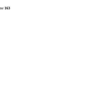
ine
163