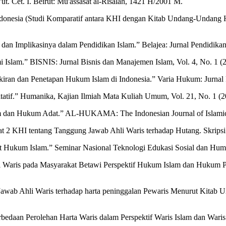
. Cet. I. Beirut: Mu'assasat al-Risalah, 1421 H/2001 M.
nesia (Studi Komparatif antara KHI dengan Kitab Undang-Undang Hukum
dan Implikasinya dalam Pendidikan Islam.” Belajea: Jurnal Pendidikan 
slam.” BISNIS: Jurnal Bisnis dan Manajemen Islam, Vol. 4, No. 1 (2
ikiran dan Penetapan Hukum Islam di Indonesia.” Varia Hukum: Jurnal
atif.” Humanika, Kajian Ilmiah Mata Kuliah Umum, Vol. 21, No. 1 (2
m dan Hukum Adat.” AL-HUKAMA: The Indonesian Journal of Islamic 
 Ayat 2 KHI tentang Tanggung Jawab Ahli Waris terhadap Hutang. Skrip
 Hukum Islam.” Seminar Nasional Teknologi Edukasi Sosial dan Human
i Waris pada Masyarakat Betawi Perspektif Hukum Islam dan Hukum Po
Jawab Ahli Waris terhadap harta peninggalan Pewaris Menurut Kitab 
rbedaan Perolehan Harta Waris dalam Perspektif Waris Islam dan Waris