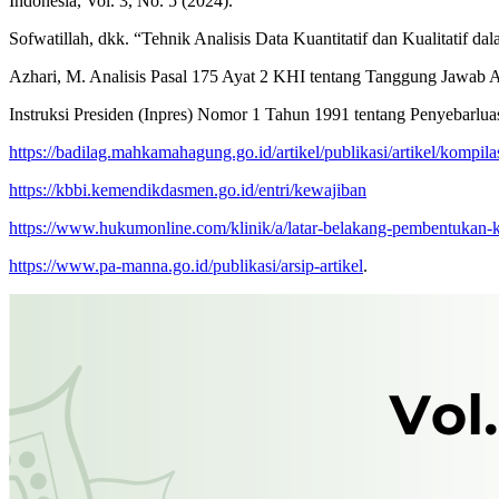
Indonesia, Vol. 3, No. 5 (2024).
Sofwatillah, dkk. “Tehnik Analisis Data Kuantitatif dan Kualitatif da
Azhari, M. Analisis Pasal 175 Ayat 2 KHI tentang Tanggung Jawab Ah
Instruksi Presiden (Inpres) Nomor 1 Tahun 1991 tentang Penyebarlu
https://badilag.mahkamahagung.go.id/artikel/publikasi/artikel/kompi
https://kbbi.kemendikdasmen.go.id/entri/kewajiban
https://www.hukumonline.com/klinik/a/latar-belakang-pembentukan
https://www.pa-manna.go.id/publikasi/arsip-artikel
.