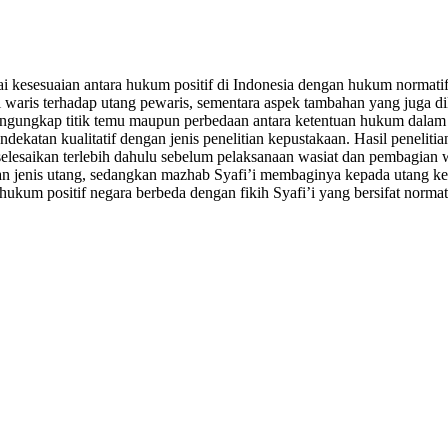
nai kesesuaian antara hukum positif di Indonesia dengan hukum normat
li waris terhadap utang pewaris, sementara aspek tambahan yang juga d
k mengungkap titik temu maupun perbedaan antara ketentuan hukum dala
ndekatan kualitatif dengan jenis penelitian kepustakaan. Hasil penel
esaikan terlebih dahulu sebelum pelaksanaan wasiat dan pembagian wa
kan jenis utang, sedangkan mazhab Syafi’i membaginya kepada utang 
 hukum positif negara berbeda dengan fikih Syafi’i yang bersifat normat