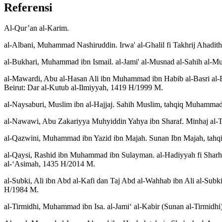
Referensi
Al-Qur’an al-Karim.
al-Albani, Muhammad Nashiruddin. Irwa' al-Ghalil fi Takhrij Ahadith 
al-Bukhari, Muhammad ibn Ismail. al-Jami' al-Musnad al-Sahih al-M
al-Mawardi, Abu al-Hasan Ali ibn Muhammad ibn Habib al-Basri al-
Beirut: Dar al-Kutub al-Ilmiyyah, 1419 H/1999 M.
al-Naysaburi, Muslim ibn al-Hajjaj. Sahih Muslim, tahqiq Muhammad
al-Nawawi, Abu Zakariyya Muhyiddin Yahya ibn Sharaf. Minhaj al-Tali
al-Qazwini, Muhammad ibn Yazid ibn Majah. Sunan Ibn Majah, tahqiq
al-Qaysi, Rashid ibn Muhammad ibn Sulayman. al-Hadiyyah fi Sharh al
al-‘Asimah, 1435 H/2014 M.
al-Subki, Ali ibn Abd al-Kafi dan Taj Abd al-Wahhab ibn Ali al-Subki.
H/1984 M.
al-Tirmidhi, Muhammad ibn Isa. al-Jami‘ al-Kabir (Sunan al-Tirmidhi