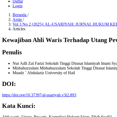
Daftar
Login
Beranda
/
Arsip
/
Vol 3 No 2 (2025): AL-USARIYAH: JURNAL HUKUM 
Articles
Kewajiban Ahli Waris Terhadap Utang Pewa
Penulis
Nur Adli Zal Farizi
Sekolah Tinggi Dirasat Islamiyah Imam Sya
Misbahuzzulam Misbahuzzulam
Sekolah Tinggi Dirasat Islam
Muadz ` Abdulaziz
University of Hail
DOI:
https://doi.org/10.37397/al-usariyah.v3i2.893
Kata Kunci:
Ahli waris, Utang, Pewaris, Kompilasi Hukum Islam, Fikih Syafi’i