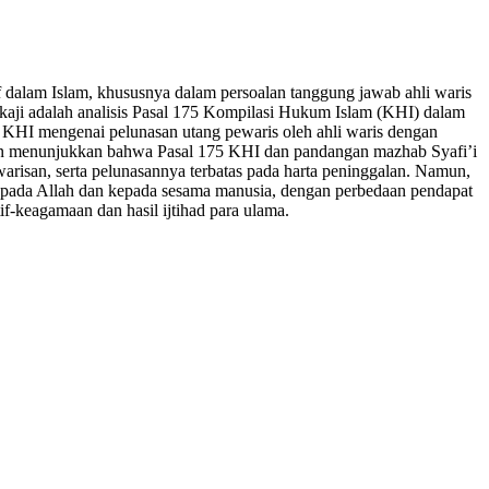
if dalam Islam, khususnya dalam persoalan tanggung jawab ahli waris
ikaji adalah analisis Pasal 175 Kompilasi Hukum Islam (KHI) dalam
m KHI mengenai pelunasan utang pewaris oleh ahli waris dengan
itian menunjukkan bahwa Pasal 175 KHI dan pandangan mazhab Syafi’i
risan, serta pelunasannya terbatas pada harta peninggalan. Namun,
kepada Allah dan kepada sesama manusia, dengan perbedaan pendapat
if-keagamaan dan hasil ijtihad para ulama.