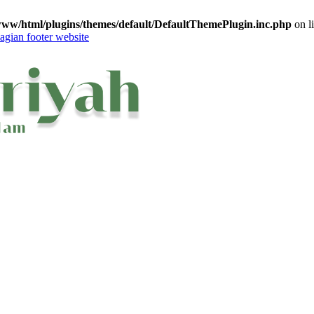
www/html/plugins/themes/default/DefaultThemePlugin.inc.php
on l
agian footer website