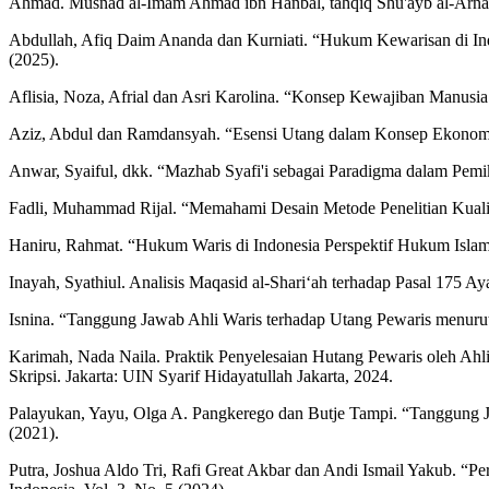
Ahmad. Musnad al-Imam Ahmad ibn Hanbal, tahqiq Shu'ayb al-Arna'ut
Abdullah, Afiq Daim Ananda dan Kurniati. “Hukum Kewarisan di Indo
(2025).
Aflisia, Noza, Afrial dan Asri Karolina. “Konsep Kewajiban Manusia 
Aziz, Abdul dan Ramdansyah. “Esensi Utang dalam Konsep Ekonomi I
Anwar, Syaiful, dkk. “Mazhab Syafi'i sebagai Paradigma dalam Pem
Fadli, Muhammad Rijal. “Memahami Desain Metode Penelitian Kualit
Haniru, Rahmat. “Hukum Waris di Indonesia Perspektif Hukum Isla
Inayah, Syathiul. Analisis Maqasid al-Shari‘ah terhadap Pasal 175
Isnina. “Tanggung Jawab Ahli Waris terhadap Utang Pewaris menurut
Karimah, Nada Naila. Praktik Penyelesaian Hutang Pewaris oleh Ahl
Skripsi. Jakarta: UIN Syarif Hidayatullah Jakarta, 2024.
Palayukan, Yayu, Olga A. Pangkerego dan Butje Tampi. “Tanggung 
(2021).
Putra, Joshua Aldo Tri, Rafi Great Akbar dan Andi Ismail Yakub. “Pe