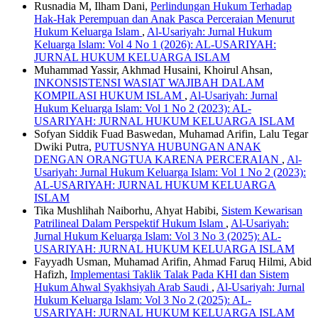
Rusnadia M, Ilham Dani,
Perlindungan Hukum Terhadap
Hak-Hak Perempuan dan Anak Pasca Perceraian Menurut
Hukum Keluarga Islam
,
Al-Usariyah: Jurnal Hukum
Keluarga Islam: Vol 4 No 1 (2026): AL-USARIYAH:
JURNAL HUKUM KELUARGA ISLAM
Muhammad Yassir, Akhmad Husaini, Khoirul Ahsan,
INKONSISTENSI WASIAT WAJIBAH DALAM
KOMPILASI HUKUM ISLAM
,
Al-Usariyah: Jurnal
Hukum Keluarga Islam: Vol 1 No 2 (2023): AL-
USARIYAH: JURNAL HUKUM KELUARGA ISLAM
Sofyan Siddik Fuad Baswedan, Muhamad Arifin, Lalu Tegar
Dwiki Putra,
PUTUSNYA HUBUNGAN ANAK
DENGAN ORANGTUA KARENA PERCERAIAN
,
Al-
Usariyah: Jurnal Hukum Keluarga Islam: Vol 1 No 2 (2023):
AL-USARIYAH: JURNAL HUKUM KELUARGA
ISLAM
Tika Mushlihah Naiborhu, Ahyat Habibi,
Sistem Kewarisan
Patrilineal Dalam Perspektif Hukum Islam
,
Al-Usariyah:
Jurnal Hukum Keluarga Islam: Vol 3 No 3 (2025): AL-
USARIYAH: JURNAL HUKUM KELUARGA ISLAM
Fayyadh Usman, Muhamad Arifin, Ahmad Faruq Hilmi, Abid
Hafizh,
Implementasi Taklik Talak Pada KHI dan Sistem
Hukum Ahwal Syakhsiyah Arab Saudi
,
Al-Usariyah: Jurnal
Hukum Keluarga Islam: Vol 3 No 2 (2025): AL-
USARIYAH: JURNAL HUKUM KELUARGA ISLAM