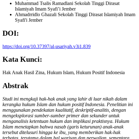
Muhammad Tsalis Ramadlani
Sekolah Tinggi Dirasat
Islamiyah Imam Syafi’i Jember
Ahmadrridlo Ghazali
Sekolah Tinggi Dirasat Islamiyah Imam
Syafi'i Jember
DOI:
https://doi.org/10.37397/al-usariyah.v3i1.839
Kata Kunci:
Hak Anak Hasil Zina, Hukum Islam, Hukum Positif Indonesia
Abstrak
Studi ini mengkaji hak-hak anak yang lahir di luar nikah dalam
kerangka hukum Islam dan hukum positif Indonesia. Penelitian ini
menggunakan pendekatan kualitatif, deskriptif-analitis, dengan
mengeksplorasi sumber-sumber primer dan sekunder untuk
menganalisis ketentuan hukum dan implikasi praktisnya. Hukum
Islam menetapkan bahwa nasab (garis keturunan) anak-anak
tersebut ditelusuri hingga ke ibu, yang memberikan hak-hak
terbatas, terutama dalam hal warisan dan perwalian, sementara