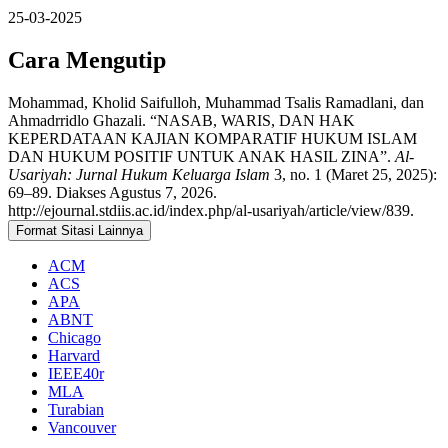
25-03-2025
Cara Mengutip
Mohammad, Kholid Saifulloh, Muhammad Tsalis Ramadlani, dan
Ahmadrridlo Ghazali. “NASAB, WARIS, DAN HAK
KEPERDATAAN KAJIAN KOMPARATIF HUKUM ISLAM
DAN HUKUM POSITIF UNTUK ANAK HASIL ZINA”.
Al-
Usariyah: Jurnal Hukum Keluarga Islam
3, no. 1 (Maret 25, 2025):
69–89. Diakses Agustus 7, 2026.
http://ejournal.stdiis.ac.id/index.php/al-usariyah/article/view/839.
Format Sitasi Lainnya
ACM
ACS
APA
ABNT
Chicago
Harvard
IEEE40r
MLA
Turabian
Vancouver