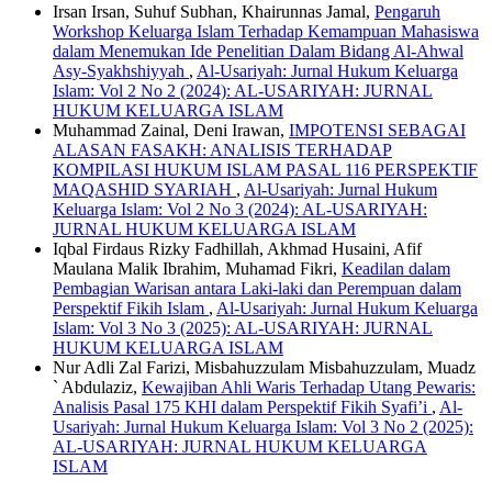
Irsan Irsan, Suhuf Subhan, Khairunnas Jamal,
Pengaruh
Workshop Keluarga Islam Terhadap Kemampuan Mahasiswa
dalam Menemukan Ide Penelitian Dalam Bidang Al-Ahwal
Asy-Syakhshiyyah
,
Al-Usariyah: Jurnal Hukum Keluarga
Islam: Vol 2 No 2 (2024): AL-USARIYAH: JURNAL
HUKUM KELUARGA ISLAM
Muhammad Zainal, Deni Irawan,
IMPOTENSI SEBAGAI
ALASAN FASAKH: ANALISIS TERHADAP
KOMPILASI HUKUM ISLAM PASAL 116 PERSPEKTIF
MAQASHID SYARIAH
,
Al-Usariyah: Jurnal Hukum
Keluarga Islam: Vol 2 No 3 (2024): AL-USARIYAH:
JURNAL HUKUM KELUARGA ISLAM
Iqbal Firdaus Rizky Fadhillah, Akhmad Husaini, Afif
Maulana Malik Ibrahim, Muhamad Fikri,
Keadilan dalam
Pembagian Warisan antara Laki-laki dan Perempuan dalam
Perspektif Fikih Islam
,
Al-Usariyah: Jurnal Hukum Keluarga
Islam: Vol 3 No 3 (2025): AL-USARIYAH: JURNAL
HUKUM KELUARGA ISLAM
Nur Adli Zal Farizi, Misbahuzzulam Misbahuzzulam, Muadz
` Abdulaziz,
Kewajiban Ahli Waris Terhadap Utang Pewaris:
Analisis Pasal 175 KHI dalam Perspektif Fikih Syafi’i
,
Al-
Usariyah: Jurnal Hukum Keluarga Islam: Vol 3 No 2 (2025):
AL-USARIYAH: JURNAL HUKUM KELUARGA
ISLAM