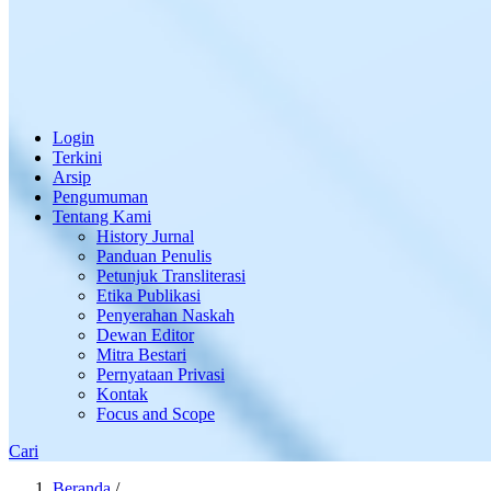
Login
Terkini
Arsip
Pengumuman
Tentang Kami
History Jurnal
Panduan Penulis
Petunjuk Transliterasi
Etika Publikasi
Penyerahan Naskah
Dewan Editor
Mitra Bestari
Pernyataan Privasi
Kontak
Focus and Scope
Cari
Beranda
/