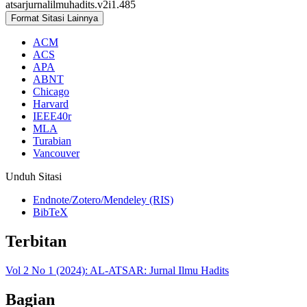
atsarjurnalilmuhadits.v2i1.485
Format Sitasi Lainnya
ACM
ACS
APA
ABNT
Chicago
Harvard
IEEE40r
MLA
Turabian
Vancouver
Unduh Sitasi
Endnote/Zotero/Mendeley (RIS)
BibTeX
Terbitan
Vol 2 No 1 (2024): AL-ATSAR: Jurnal Ilmu Hadits
Bagian