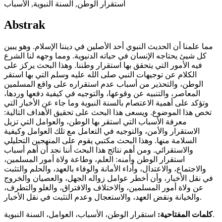
استقرار الوطن, السنة النبوية, الأسباب
Abstrak
مما علمنا أن الحديث النبوي أحد الأصلين في ديننا الإسلام. وهو يبين
كل شيئ يحتاجه الإنسان في حياته الدنيوية. ومما وجهه لنا الشرع
فيه الأمور التي يتحقق بها استقرار وطننا. وهذا البحث يركز على
الكلام عن توجيهات النبي صلى الله عليه وسلم التي بها استقر
الوطن، والتحذير من أسباب عدم استقراره على واقع المسلمين
المعاصر، والتنبيه عن وقوعها، والتوجيه في كيفية دفعها وردها،
وتؤكد على أهمية الاعتصام بالسنة النبوية وما جاء عن الأخبار التي
تخص هذا الموضوع. ويسعى هذا البحث على تحقيق الأهداف التالية:
معرفة الأسباب التي استقر بها الوطن، والعوامل التي تزيل
الاستقرار والأمن، والتوجيه في التعامل مع تلك العوامل وكيفية
السلامة منها. وهذا البحث مكتبي يقوم على المنهجين التحليلي
والاستقرائي. ومن أهم نتائج هذا البحث أننا نجد أن أهم أسباب
استقرار الوطن وأمنه: العلم، وطاعة ولاة أمور المسلمين،
والاجتماع، والاعتدال، وأداء الأمانة والوفاء بالعهد، والحلم والتثبت
في نقل الأخبار، وأن أخطر عوامل زواله الجهل، والعصيان والخروج
عن ولاة أمور المسلمين، والاختلاف والافتراق، والغلو والتطرف،
والخيانة ونقض العهد، والاستعجال وعدم التثبت في نقل الأخبار.
استقرار الوطن، الأسباب، العوامل، السنة النبوية.
كلمات المفتاحية: