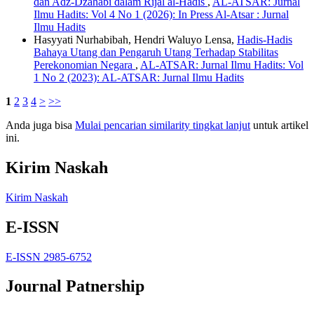
dan Adz-Dzahabi dalam Rijāl al-Hadis
,
AL-ATSAR: Jurnal
Ilmu Hadits: Vol 4 No 1 (2026): In Press Al-Atsar : Jurnal
Ilmu Hadits
Hasyyati Nurhabibah, Hendri Waluyo Lensa,
Hadis-Hadis
Bahaya Utang dan Pengaruh Utang Terhadap Stabilitas
Perekonomian Negara
,
AL-ATSAR: Jurnal Ilmu Hadits: Vol
1 No 2 (2023): AL-ATSAR: Jurnal Ilmu Hadits
1
2
3
4
>
>>
Anda juga bisa
Mulai pencarian similarity tingkat lanjut
untuk artikel
ini.
Kirim Naskah
Kirim Naskah
E-ISSN
E-ISSN 2985-6752
Journal Patnership