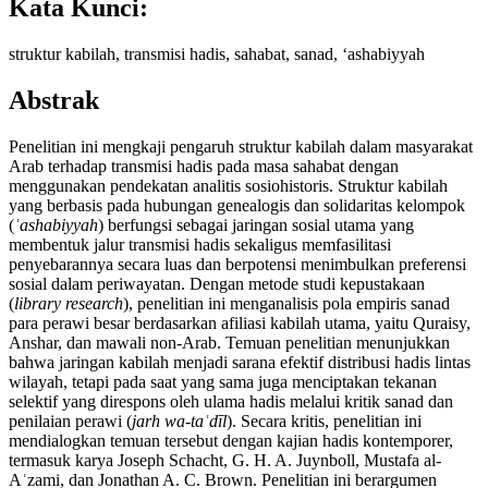
Kata Kunci:
struktur kabilah, transmisi hadis, sahabat, sanad, ‘ashabiyyah
Abstrak
Penelitian ini mengkaji pengaruh struktur kabilah dalam masyarakat
Arab terhadap transmisi hadis pada masa sahabat dengan
menggunakan pendekatan analitis sosiohistoris. Struktur kabilah
yang berbasis pada hubungan genealogis dan solidaritas kelompok
(
ʿashabiyyah
) berfungsi sebagai jaringan sosial utama yang
membentuk jalur transmisi hadis sekaligus memfasilitasi
penyebarannya secara luas dan berpotensi menimbulkan preferensi
sosial dalam periwayatan. Dengan metode studi kepustakaan
(
library research
), penelitian ini menganalisis pola empiris sanad
para perawi besar berdasarkan afiliasi kabilah utama, yaitu Quraisy,
Anshar, dan mawali non-Arab. Temuan penelitian menunjukkan
bahwa jaringan kabilah menjadi sarana efektif distribusi hadis lintas
wilayah, tetapi pada saat yang sama juga menciptakan tekanan
selektif yang direspons oleh ulama hadis melalui kritik sanad dan
penilaian perawi (
jarh wa-taʿdīl
). Secara kritis, penelitian ini
mendialogkan temuan tersebut dengan kajian hadis kontemporer,
termasuk karya Joseph Schacht, G. H. A. Juynboll, Mustafa al-
Aʿzami, dan Jonathan A. C. Brown. Penelitian ini berargumen