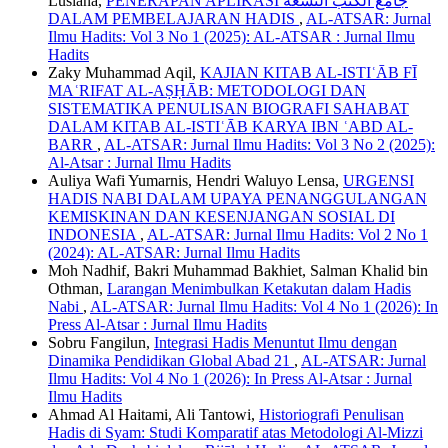
Lusiana,
PENERAPAN APLIKASI جامع الكتب التسعة
DALAM PEMBELAJARAN HADIS
,
AL-ATSAR: Jurnal
Ilmu Hadits: Vol 3 No 1 (2025): AL-ATSAR : Jurnal Ilmu
Hadits
Zaky Muhammad Aqil,
KAJIAN KITAB AL-ISTIʿĀB FĪ
MAʿRIFAT AL-AṢḤĀB: METODOLOGI DAN
SISTEMATIKA PENULISAN BIOGRAFI SAHABAT
DALAM KITAB AL-ISTIʿĀB KARYA IBN ʿABD AL-
BARR
,
AL-ATSAR: Jurnal Ilmu Hadits: Vol 3 No 2 (2025):
Al-Atsar : Jurnal Ilmu Hadits
Auliya Wafi Yumarnis, Hendri Waluyo Lensa,
URGENSI
HADIS NABI DALAM UPAYA PENANGGULANGAN
KEMISKINAN DAN KESENJANGAN SOSIAL DI
INDONESIA
,
AL-ATSAR: Jurnal Ilmu Hadits: Vol 2 No 1
(2024): AL-ATSAR: Jurnal Ilmu Hadits
Moh Nadhif, Bakri Muhammad Bakhiet, Salman Khalid bin
Othman,
Larangan Menimbulkan Ketakutan dalam Hadis
Nabi
,
AL-ATSAR: Jurnal Ilmu Hadits: Vol 4 No 1 (2026): In
Press Al-Atsar : Jurnal Ilmu Hadits
Sobru Fangilun,
Integrasi Hadis Menuntut Ilmu dengan
Dinamika Pendidikan Global Abad 21
,
AL-ATSAR: Jurnal
Ilmu Hadits: Vol 4 No 1 (2026): In Press Al-Atsar : Jurnal
Ilmu Hadits
Ahmad Al Haitami, Ali Tantowi,
Historiografi Penulisan
Hadis di Syam: Studi Komparatif atas Metodologi Al-Mizzi