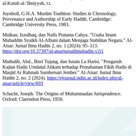
al-Kutub al-ʼIlmiyyah, t.t.
Juynboll, G.H.A. Muslim Tradition: Studies in Chronology,
Provenance and Authorship of Early Hadith. Cambridge:
Cambridge University Press, 1983.
Mulkan, Izzulhaq, dan Nafis Pratama Cahya. "Usaha Imam
Muhaddits Syaikh Al-Albani dalam Menjaga Stabilitas Negara." Al-
Atsar: Jurnal Ilmu Hadits 2, no. 1 (2024): 95–113.
https://doi.org/10.37397/al-atsarjurnalilmuhadits.v2i1
Muthalib, Abd., Bisri Tujang, dan Isnain La Harisi. "Pengaruh
Kajian Hadis Umdatul Ahkam terhadap Pemahaman Fikih Hadis di
Masjid Ar Rahmah Sumbersari Jember." Al-Atsar: Jurnal Ilmu
Hadits 2, no. 2 (2024).
https://ejournal.stdiis.ac.id/index.php/al-
atsar/article/view/693
Schacht, Joseph. The Origins of Muhammadan Jurisprudence.
Oxford: Clarendon Press, 1950.