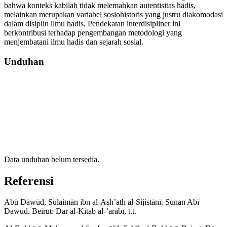
bahwa konteks kabilah tidak melemahkan autentisitas hadis,
melainkan merupakan variabel sosiohistoris yang justru diakomodasi
dalam disiplin ilmu hadis. Pendekatan interdisipliner ini
berkontribusi terhadap pengembangan metodologi yang
menjembatani ilmu hadis dan sejarah sosial.
Unduhan
Data unduhan belum tersedia.
Referensi
Abū Dāwūd, Sulaimān ibn al-Ashʼath al-Sijistānī. Sunan Abī
Dāwūd. Beirut: Dār al-Kitāb al-ʼarabī, t.t.