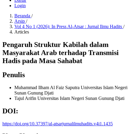
Daftar
Login
Beranda
/
Arsip
/
Vol 4 No 1 (2026): In Press Al-Atsar : Jurnal Ilmu Hadits
/
Articles
Pengaruh Struktur Kabilah dalam
Masyarakat Arab terhadap Transmisi
Hadis pada Masa Sahabat
Penulis
Muhammad Ilham Al Faiz Saputra
Universitas Islam Negeri
Sunan Gunung Djati
Tajul Arifin
Universitas Islam Negeri Sunan Gunung Djati
DOI:
https://doi.org/10.37397/al-atsarjurnalilmuhadits.v4i1.1435