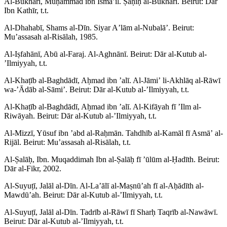
Al-Bukhārī, Muḥammad ibn Ismāʼil. Ṣaḥīḥ al-Bukhārī. Beirut: Dār
Ibn Kathīr, t.t.
Al-Dhahabī, Shams al-Dīn. Siyar Aʼlām al-Nubalāʼ. Beirut:
Muʼassasah al-Risālah, 1985.
Al-Iṣfahānī, Abū al-Faraj. Al-Aghnānī. Beirut: Dār al-Kutub al-
ʼIlmiyyah, t.t.
Al-Khaṭīb al-Baghdādī, Aḥmad ibn ʼalī. Al-Jāmiʼ li-Akhlāq al-Rāwī
wa-ʼĀdāb al-Sāmiʼ. Beirut: Dār al-Kutub al-ʼIlmiyyah, t.t.
Al-Khaṭīb al-Baghdādī, Aḥmad ibn ʼalī. Al-Kifāyah fī ʼIlm al-
Riwāyah. Beirut: Dār al-Kutub al-ʼIlmiyyah, t.t.
Al-Mizzī, Yūsuf ibn ʼabd al-Raḥmān. Tahdhīb al-Kamāl fī Asmāʼ al-
Rijāl. Beirut: Muʼassasah al-Risālah, t.t.
Al-Ṣalāḥ, Ibn. Muqaddimah Ibn al-Ṣalāḥ fī ʼūlūm al-Ḥadīth. Beirut:
Dār al-Fikr, 2002.
Al-Suyuṭī, Jalāl al-Dīn. Al-Laʼālī al-Maṣnūʼah fī al-Aḥādīth al-
Mawdūʼah. Beirut: Dār al-Kutub al-ʼIlmiyyah, t.t.
Al-Suyuṭī, Jalāl al-Dīn. Tadrīb al-Rāwī fī Sharḥ Taqrīb al-Nawāwī.
Beirut: Dār al-Kutub al-ʼIlmiyyah, t.t.