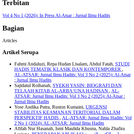
Terbitan
Vol 4 No 1 (2026): In Press Al-Atsar : Jurnal Ilmu Hadits
Bagian
Articles
Artikel Serupa
Fahmi Andaluzi, Repa Hudan Lisalam, Abdul Fatah,
STUDI
HADIS TEMATIK KLASIK DAN KONTEMPORER
,
AL-ATSAR: Jurnal Ilmu Hadits: Vol 3 No 2 (2025): Al-Atsar
: Jurnal Ilmu Hadits
Sajidatul Roihanah,
SYEKH YASIN: BIOGRAFI DAN
TELAAH KITAB AL-ARBA‘UNA HADISAN
,
AL-
ATSAR: Jurnal Ilmu Hadits: Vol 3 No 2 (2025): Al-Atsar :
Jurnal Ilmu Hadits
Yose Andika Putra, Ruston Kumaini,
URGENSI
STABILITAS KEAMANAN TERITORIAL DALAM
PERSPEKTIF HADIS
,
AL-ATSAR: Jurnal Ilmu Hadits: Vol
2 No 1 (2024): AL-ATSAR: Jurnal Ilmu Hadits
Afifah Nur Hasanah, Ismi Maulida Khusna, Nahla Zhafira