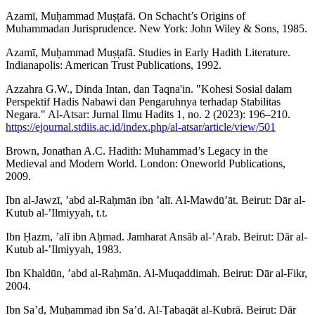
Azamī, Muḥammad Muṣṭafā. On Schacht’s Origins of
Muhammadan Jurisprudence. New York: John Wiley & Sons, 1985.
Azamī, Muḥammad Muṣṭafā. Studies in Early Hadith Literature.
Indianapolis: American Trust Publications, 1992.
Azzahra G.W., Dinda Intan, dan Taqna'in. "Kohesi Sosial dalam
Perspektif Hadis Nabawi dan Pengaruhnya terhadap Stabilitas
Negara." Al-Atsar: Jurnal Ilmu Hadits 1, no. 2 (2023): 196–210.
https://ejournal.stdiis.ac.id/index.php/al-atsar/article/view/501
Brown, Jonathan A.C. Hadith: Muhammad’s Legacy in the
Medieval and Modern World. London: Oneworld Publications,
2009.
Ibn al-Jawzī, ʼabd al-Raḥmān ibn ʼalī. Al-Mawdūʼāt. Beirut: Dār al-
Kutub al-ʼIlmiyyah, t.t.
Ibn Ḥazm, ʼalī ibn Aḥmad. Jamharat Ansāb al-ʼArab. Beirut: Dār al-
Kutub al-ʼIlmiyyah, 1983.
Ibn Khaldūn, ʼabd al-Raḥmān. Al-Muqaddimah. Beirut: Dār al-Fikr,
2004.
Ibn Saʼd, Muḥammad ibn Saʼd. Al-Ṭabaqāt al-Kubrā. Beirut: Dār