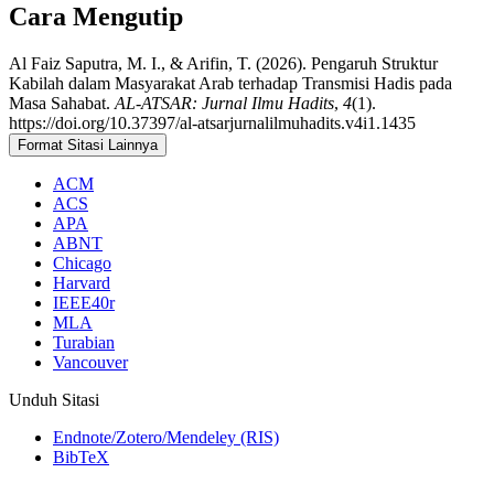
Cara Mengutip
Al Faiz Saputra, M. I., & Arifin, T. (2026). Pengaruh Struktur
Kabilah dalam Masyarakat Arab terhadap Transmisi Hadis pada
Masa Sahabat.
AL-ATSAR: Jurnal Ilmu Hadits
,
4
(1).
https://doi.org/10.37397/al-atsarjurnalilmuhadits.v4i1.1435
Format Sitasi Lainnya
ACM
ACS
APA
ABNT
Chicago
Harvard
IEEE40r
MLA
Turabian
Vancouver
Unduh Sitasi
Endnote/Zotero/Mendeley (RIS)
BibTeX