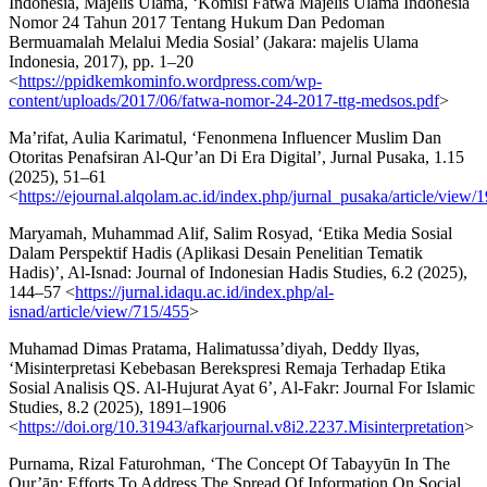
Indonesia, Majelis Ulama, ‘Komisi Fatwa Majelis Ulama Indonesia
Nomor 24 Tahun 2017 Tentang Hukum Dan Pedoman
Bermuamalah Melalui Media Sosial’ (Jakara: majelis Ulama
Indonesia, 2017), pp. 1–20
<
https://ppidkemkominfo.wordpress.com/wp-
content/uploads/2017/06/fatwa-nomor-24-2017-ttg-medsos.pdf
>
Ma’rifat, Aulia Karimatul, ‘Fenonmena Influencer Muslim Dan
Otoritas Penafsiran Al-Qur’an Di Era Digital’, Jurnal Pusaka, 1.15
(2025), 51–61
<
https://ejournal.alqolam.ac.id/index.php/jurnal_pusaka/article/view
Maryamah, Muhammad Alif, Salim Rosyad, ‘Etika Media Sosial
Dalam Perspektif Hadis (Aplikasi Desain Penelitian Tematik
Hadis)’, Al-Isnad: Journal of Indonesian Hadis Studies, 6.2 (2025),
144–57 <
https://jurnal.idaqu.ac.id/index.php/al-
isnad/article/view/715/455
>
Muhamad Dimas Pratama, Halimatussa’diyah, Deddy Ilyas,
‘Misinterpretasi Kebebasan Berekspresi Remaja Terhadap Etika
Sosial Analisis QS. Al-Hujurat Ayat 6’, Al-Fakr: Journal For Islamic
Studies, 8.2 (2025), 1891–1906
<
https://doi.org/10.31943/afkarjournal.v8i2.2237.Misinterpretation
>
Purnama, Rizal Faturohman, ‘The Concept Of Tabayyūn In The
Qur’ān: Efforts To Address The Spread Of Information On Social