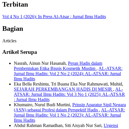
Terbitan
Vol 4 No 1 (2026): In Press Al-Atsar : Jurnal Ilmu Hadits
Bagian
Articles
Artikel Serupa
Nasrah, Ainun Nur Hasanah,
Peran Hadis dalam
Pembentukan Etika Bisnis Kosmetik Muslim
,
AL-ATSAR:
Jurnal Ilmu Hadits: Vol 2 No 2 (2024): AL-ATSAR: Jurnal
Ilmu Hadits
Eka Bella Reshinta, Tri Buana Eka Nur Rahmawati, Muhid,
SEJARAH PERKEMBANGAN HADIS DI MESIR
,
AL-
ATSAR: Jurnal Ilmu Hadits: Vol 3 No 1 (2025): AL-ATSAR
: Jurnal Ilmu Hadits
Khumairo, Nurul Budi Murtini,
Prinsip Aparatur Sipil Negara
(ASN) sebagai Profesi dalam Perspektif Hadis
,
AL-ATSAR:
Jurnal Ilmu Hadits: Vol 1 No 2 (2023): AL-ATSAR: Jurnal
Ilmu Hadits
Abdul Rahman Ramadhan, Siti Aisyah Nur Sari,
Urgensi