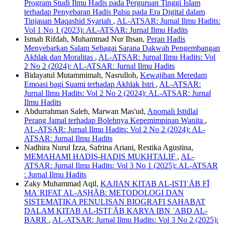
Program Studi Ilmu Hadis pada Perguruan Tinggi Islam
terhadap Penyebaran Hadis Palsu pada Era Digital dalam
Tinjauan Maqashid Syariah
,
AL-ATSAR: Jurnal Ilmu Hadits:
Vol 1 No 1 (2023): AL-ATSAR: Jurnal Ilmu Hadits
Ismah Rifdah, Muhammad Nur Ihsan,
Peran Hadis
Menyebarkan Salam Sebagai Sarana Dakwah Pengembangan
Akhlak dan Moralitas
,
AL-ATSAR: Jurnal Ilmu Hadits: Vol
2 No 2 (2024): AL-ATSAR: Jurnal Ilmu Hadits
Bidayatul Mutammimah, Nasrulloh,
Kewajiban Meredam
Emoasi bagi Suami terhadap Akhlak Istri
,
AL-ATSAR:
Jurnal Ilmu Hadits: Vol 2 No 2 (2024): AL-ATSAR: Jurnal
Ilmu Hadits
Abdurrahman Saleh, Marwan Mas'ud,
Anomali Istidlal
Perang Jamal terhadap Bolehnya Kepemimpinan Wanita
,
AL-ATSAR: Jurnal Ilmu Hadits: Vol 2 No 2 (2024): AL-
ATSAR: Jurnal Ilmu Hadits
Nadhira Nurul Izza, Safrina Ariani, Restika Agustina,
MEMAHAMI HADIS-HADIS MUKHTALIF
,
AL-
ATSAR: Jurnal Ilmu Hadits: Vol 3 No 1 (2025): AL-ATSAR
: Jurnal Ilmu Hadits
Zaky Muhammad Aqil,
KAJIAN KITAB AL-ISTIʿĀB FĪ
MAʿRIFAT AL-AṢḤĀB: METODOLOGI DAN
SISTEMATIKA PENULISAN BIOGRAFI SAHABAT
DALAM KITAB AL-ISTIʿĀB KARYA IBN ʿABD AL-
BARR
,
AL-ATSAR: Jurnal Ilmu Hadits: Vol 3 No 2 (2025):