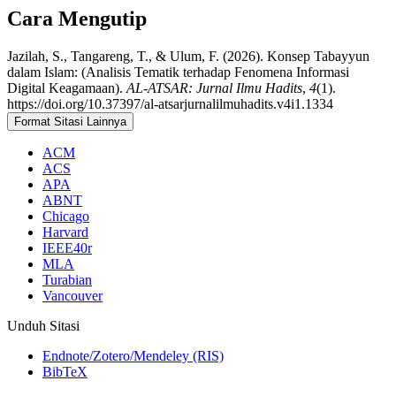
Cara Mengutip
Jazilah, S., Tangareng, T., & Ulum, F. (2026). Konsep Tabayyun
dalam Islam: (Analisis Tematik terhadap Fenomena Informasi
Digital Keagamaan).
AL-ATSAR: Jurnal Ilmu Hadits
,
4
(1).
https://doi.org/10.37397/al-atsarjurnalilmuhadits.v4i1.1334
Format Sitasi Lainnya
ACM
ACS
APA
ABNT
Chicago
Harvard
IEEE40r
MLA
Turabian
Vancouver
Unduh Sitasi
Endnote/Zotero/Mendeley (RIS)
BibTeX