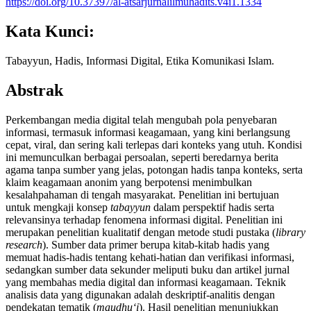
https://doi.org/10.37397/al-atsarjurnalilmuhadits.v4i1.1334
Kata Kunci:
Tabayyun, Hadis, Informasi Digital, Etika Komunikasi Islam.
Abstrak
Perkembangan media digital telah mengubah pola penyebaran
informasi, termasuk informasi keagamaan, yang kini berlangsung
cepat, viral, dan sering kali terlepas dari konteks yang utuh. Kondisi
ini memunculkan berbagai persoalan, seperti beredarnya berita
agama tanpa sumber yang jelas, potongan hadis tanpa konteks, serta
klaim keagamaan anonim yang berpotensi menimbulkan
kesalahpahaman di tengah masyarakat. Penelitian ini bertujuan
untuk mengkaji konsep
tabayyun
dalam perspektif hadis serta
relevansinya terhadap fenomena informasi digital. Penelitian ini
merupakan penelitian kualitatif dengan metode studi pustaka (
library
research
). Sumber data primer berupa kitab-kitab hadis yang
memuat hadis-hadis tentang kehati-hatian dan verifikasi informasi,
sedangkan sumber data sekunder meliputi buku dan artikel jurnal
yang membahas media digital dan informasi keagamaan. Teknik
analisis data yang digunakan adalah deskriptif-analitis dengan
pendekatan tematik (
maudhu‘i
). Hasil penelitian menunjukkan