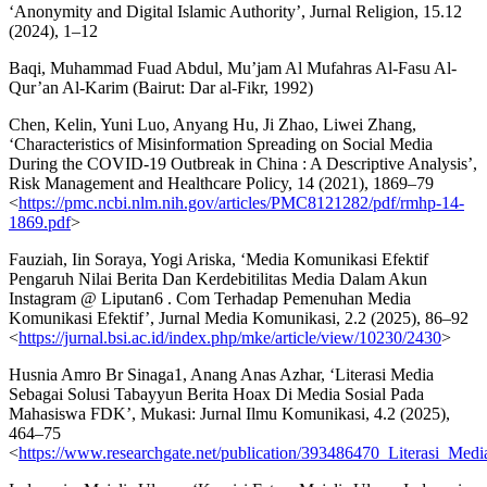
‘Anonymity and Digital Islamic Authority’, Jurnal Religion, 15.12
(2024), 1–12
Baqi, Muhammad Fuad Abdul, Mu’jam Al Mufahras Al-Fasu Al-
Qur’an Al-Karim (Bairut: Dar al-Fikr, 1992)
Chen, Kelin, Yuni Luo, Anyang Hu, Ji Zhao, Liwei Zhang,
‘Characteristics of Misinformation Spreading on Social Media
During the COVID-19 Outbreak in China : A Descriptive Analysis’,
Risk Management and Healthcare Policy, 14 (2021), 1869–79
<
https://pmc.ncbi.nlm.nih.gov/articles/PMC8121282/pdf/rmhp-14-
1869.pdf
>
Fauziah, Iin Soraya, Yogi Ariska, ‘Media Komunikasi Efektif
Pengaruh Nilai Berita Dan Kerdebitilitas Media Dalam Akun
Instagram @ Liputan6 . Com Terhadap Pemenuhan Media
Komunikasi Efektif’, Jurnal Media Komunikasi, 2.2 (2025), 86–92
<
https://jurnal.bsi.ac.id/index.php/mke/article/view/10230/2430
>
Husnia Amro Br Sinaga1, Anang Anas Azhar, ‘Literasi Media
Sebagai Solusi Tabayyun Berita Hoax Di Media Sosial Pada
Mahasiswa FDK’, Mukasi: Jurnal Ilmu Komunikasi, 4.2 (2025),
464–75
<
https://www.researchgate.net/publication/393486470_Literasi_