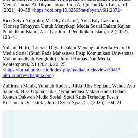
Media’, Jurnal At-Tibyan: Jurnal Ilmu Al-Qur’an Dan Tafsir, 6.1
(2021), 40–58 <
https://doi.org/10.32505/at-tibyan.v6i1.2372
>
Rico Setyo Nugroho, M. Dliya’Ulami’, Agus Edy Laksono,
‘Konsep Tabayyun Untuk Menyikapi Media Sosial Dalam Kajian
Pendidikan Islam’, Al-Ulya: Jurnal Pendidikan Islam, 7.2 (2022),
128–41
Yuliani, Hafri, ‘Literasi Digital Dalam Menangkal Berita Hoax Di
Media Sosial (Studi Pada Mahasiswa Fisip Komunikasi Universitas
Muhammadiyah Bengkulu)’, Jurnal Humas Dan Media
Kontemporer, 2.1 (2021), 20–25
<
https://jurnal.umb.ac.id/index.php/madia/article/view/3041?
utm_source=chatgpt.com
>
Zulfirman Manik, Yumnah Radesi, Rifda Riby Septiani, Wahda Ayu
Sakinah, Nisa Ulpina Lubis, ‘Fragmentasi Makna Hadis Dalam
Konten Dakwah Media Sosial: Studi Kritis Terhadap Pesan
Keislaman Di Tiktok’, Jurnal Syiar-Syiar, 5.1 (2025), 104–21