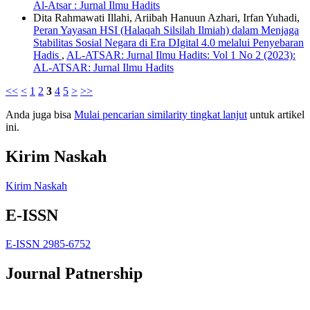
Al-Atsar : Jurnal Ilmu Hadits
Dita Rahmawati Illahi, Ariibah Hanuun Azhari, Irfan Yuhadi,
Peran Yayasan HSI (Halaqah Silsilah Ilmiah) dalam Menjaga
Stabilitas Sosial Negara di Era DIgital 4.0 melalui Penyebaran
Hadis
,
AL-ATSAR: Jurnal Ilmu Hadits: Vol 1 No 2 (2023):
AL-ATSAR: Jurnal Ilmu Hadits
<<
<
1
2
3
4
5
>
>>
Anda juga bisa
Mulai pencarian similarity tingkat lanjut
untuk artikel
ini.
Kirim Naskah
Kirim Naskah
E-ISSN
E-ISSN 2985-6752
Journal Patnership