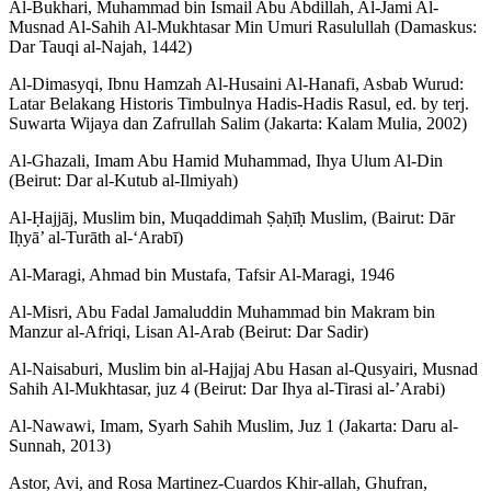
Al-Bukhari, Muhammad bin Ismail Abu Abdillah, Al-Jami Al-
Musnad Al-Sahih Al-Mukhtasar Min Umuri Rasulullah (Damaskus:
Dar Tauqi al-Najah, 1442)
Al-Dimasyqi, Ibnu Hamzah Al-Husaini Al-Hanafi, Asbab Wurud:
Latar Belakang Historis Timbulnya Hadis-Hadis Rasul, ed. by terj.
Suwarta Wijaya dan Zafrullah Salim (Jakarta: Kalam Mulia, 2002)
Al-Ghazali, Imam Abu Hamid Muhammad, Ihya Ulum Al-Din
(Beirut: Dar al-Kutub al-Ilmiyah)
Al-Ḥajjāj, Muslim bin, Muqaddimah Ṣaḥīḥ Muslim, (Bairut: Dār
Iḥyā’ al-Turāth al-‘Arabī)
Al-Maragi, Ahmad bin Mustafa, Tafsir Al-Maragi, 1946
Al-Misri, Abu Fadal Jamaluddin Muhammad bin Makram bin
Manzur al-Afriqi, Lisan Al-Arab (Beirut: Dar Sadir)
Al-Naisaburi, Muslim bin al-Hajjaj Abu Hasan al-Qusyairi, Musnad
Sahih Al-Mukhtasar, juz 4 (Beirut: Dar Ihya al-Tirasi al-’Arabi)
Al-Nawawi, Imam, Syarh Sahih Muslim, Juz 1 (Jakarta: Daru al-
Sunnah, 2013)
Astor, Avi, and Rosa Martinez-Cuardos Khir-allah, Ghufran,