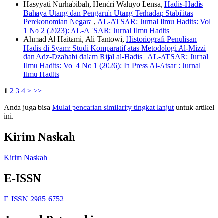
Hasyyati Nurhabibah, Hendri Waluyo Lensa,
Hadis-Hadis
Bahaya Utang dan Pengaruh Utang Terhadap Stabilitas
Perekonomian Negara
,
AL-ATSAR: Jurnal Ilmu Hadits: Vol
1 No 2 (2023): AL-ATSAR: Jurnal Ilmu Hadits
Ahmad Al Haitami, Ali Tantowi,
Historiografi Penulisan
Hadis di Syam: Studi Komparatif atas Metodologi Al-Mizzi
dan Adz-Dzahabi dalam Rijāl al-Hadis
,
AL-ATSAR: Jurnal
Ilmu Hadits: Vol 4 No 1 (2026): In Press Al-Atsar : Jurnal
Ilmu Hadits
1
2
3
4
>
>>
Anda juga bisa
Mulai pencarian similarity tingkat lanjut
untuk artikel
ini.
Kirim Naskah
Kirim Naskah
E-ISSN
E-ISSN 2985-6752