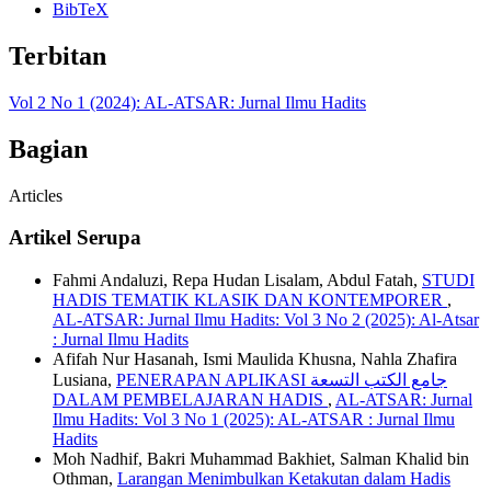
BibTeX
Terbitan
Vol 2 No 1 (2024): AL-ATSAR: Jurnal Ilmu Hadits
Bagian
Articles
Artikel Serupa
Fahmi Andaluzi, Repa Hudan Lisalam, Abdul Fatah,
STUDI
HADIS TEMATIK KLASIK DAN KONTEMPORER
,
AL-ATSAR: Jurnal Ilmu Hadits: Vol 3 No 2 (2025): Al-Atsar
: Jurnal Ilmu Hadits
Afifah Nur Hasanah, Ismi Maulida Khusna, Nahla Zhafira
Lusiana,
PENERAPAN APLIKASI جامع الكتب التسعة
DALAM PEMBELAJARAN HADIS
,
AL-ATSAR: Jurnal
Ilmu Hadits: Vol 3 No 1 (2025): AL-ATSAR : Jurnal Ilmu
Hadits
Moh Nadhif, Bakri Muhammad Bakhiet, Salman Khalid bin
Othman,
Larangan Menimbulkan Ketakutan dalam Hadis