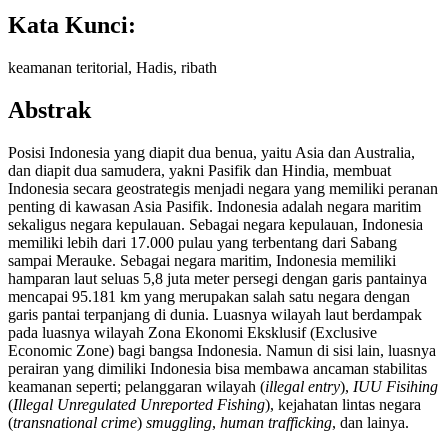
Kata Kunci:
keamanan teritorial, Hadis, ribath
Abstrak
Posisi Indonesia yang diapit dua benua, yaitu Asia dan Australia,
dan diapit dua samudera, yakni Pasifik dan Hindia, membuat
Indonesia secara geostrategis menjadi negara yang memiliki peranan
penting di kawasan Asia Pasifik. Indonesia adalah negara maritim
sekaligus negara kepulauan. Sebagai negara kepulauan, Indonesia
memiliki lebih dari 17.000 pulau yang terbentang dari Sabang
sampai Merauke. Sebagai negara maritim, Indonesia memiliki
hamparan laut seluas 5,8 juta meter persegi dengan garis pantainya
mencapai 95.181 km yang merupakan salah satu negara dengan
garis pantai terpanjang di dunia. Luasnya wilayah laut berdampak
pada luasnya wilayah Zona Ekonomi Eksklusif (Exclusive
Economic Zone) bagi bangsa Indonesia. Namun di sisi lain, luasnya
perairan yang dimiliki Indonesia bisa membawa ancaman stabilitas
keamanan seperti; pelanggaran wilayah (
illegal entry
),
IUU Fisihing
(
Illegal Unregulated Unreported Fishing
), kejahatan lintas negara
(
transnational crime
)
smuggling
,
human trafficking
, dan lainya.