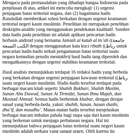
Mengacu pada permasalahan yang dihadapi bangsa Indonesia pada
penjelasan di atas, artikel ini mencoba mengkaji: (1) urgensi
penjagaan batas teritorial negara, dan (2) bagaimana hadis
Rasulullah memberikan solusi berkaitan dengan urgensi keamanan
teritorial negeri kaum muslimin. Penelitian ini merupakan penelitian
deskriptis-analitis yang menggunakan pendekatan kualitatif. Sumber
data hadis pada penelitian ini adalah aplikasi pencarian hadis
berbasis android yang bernama
Jamiah al kutub al tis’ah
((جامعة
الكتب التسعة dengan menggunakan kata kuci
ribath
((رباط untuk
pencarian hadis-hadis terkait pengamanan batas teritorial suatu
negara kemudian penulis men
takhrij
hasil hadis tang diperoleh dan
mengaitkannya dengan urgensi stabilitas keamanan teritorial.
Hasil analisis menunjukkan terdapat 16 redaksi hadis yang berbeda
yang berkaitan dengan urgensi penjagaan kawasan teritorial ((رباط
suatu negeri kaum muslimin. Hadis-hadis tersebut terdapat pada
berbagai macam kitab seperti:
S
hahih Bukhari
,
S
hahih Muslim,
Sunan Abu Dawud,
Sunan At Tirmidzi
, Sunan Ibnu Majah, dan
Musnad Ahmad
. Semua hadis berbentuk
khabar
, dengan derajat
sanad yang berbeda-beda, yakni:
shahih
,
hasan
,
hasan shaihi
,
dha’if
, dan maudhu’
. Matan-matan hadis tersebut menjelaskan
berbagai macam imbalan pahala bagi siapa saja dari kaum muslimin
yang berkenan untuk menjaga perbatasan negara. Hal ini
menunjukkan bahwa penjagaan batas teritorial suatu negeri kaum
muslimin adalah perkara yang sangat urgen. Oleh karena itu