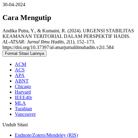
30-04-2024
Cara Mengutip
Andika Putra, Y., & Kumaini, R. (2024). URGENSI STABILITAS
KEAMANAN TERITORIAL DALAM PERSPEKTIF HADIS.
AL-ATSAR: Jurnal Ilmu Hadits
,
2
(1), 152–173.
https://doi.org/10.37397/al-atsarjurnalilmuhadits.v2i1.584
Format Sitasi Lainnya
ACM
ACS
APA
ABNT
Chicago
Harvard
IEEE40r
MLA
Turabian
Vancouver
Unduh Sitasi
Endnote/Zotero/Mendeley (RIS)