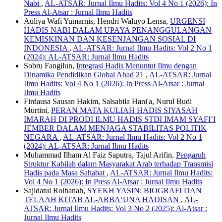
Nabi
,
AL-ATSAR: Jurnal Ilmu Hadits: Vol 4 No 1 (2026): In
Press Al-Atsar : Jurnal Ilmu Hadits
Auliya Wafi Yumarnis, Hendri Waluyo Lensa,
URGENSI
HADIS NABI DALAM UPAYA PENANGGULANGAN
KEMISKINAN DAN KESENJANGAN SOSIAL DI
INDONESIA
,
AL-ATSAR: Jurnal Ilmu Hadits: Vol 2 No 1
(2024): AL-ATSAR: Jurnal Ilmu Hadits
Sobru Fangilun,
Integrasi Hadis Menuntut Ilmu dengan
Dinamika Pendidikan Global Abad 21
,
AL-ATSAR: Jurnal
Ilmu Hadits: Vol 4 No 1 (2026): In Press Al-Atsar : Jurnal
Ilmu Hadits
Firdausa Sausan Hakim, Salsabila Hani'a, Nurul Budi
Murtini,
PERAN MATA KULIAH HADIS SIYASAH
IMARAH DI PRODI ILMU HADIS STDI IMAM SYAFI’I
JEMBER DALAM MENJAGA STABILITAS POLITIK
NEGARA
,
AL-ATSAR: Jurnal Ilmu Hadits: Vol 2 No 1
(2024): AL-ATSAR: Jurnal Ilmu Hadits
Muhammad Ilham Al Faiz Saputra, Tajul Arifin,
Pengaruh
Struktur Kabilah dalam Masyarakat Arab terhadap Transmisi
Hadis pada Masa Sahabat
,
AL-ATSAR: Jurnal Ilmu Hadits:
Vol 4 No 1 (2026): In Press Al-Atsar : Jurnal Ilmu Hadits
Sajidatul Roihanah,
SYEKH YASIN: BIOGRAFI DAN
TELAAH KITAB AL-ARBA‘UNA HADISAN
,
AL-
ATSAR: Jurnal Ilmu Hadits: Vol 3 No 2 (2025): Al-Atsar :
Jurnal Ilmu Hadits